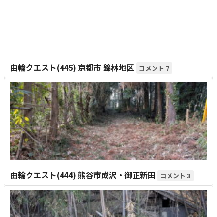
曲輪クエスト(445) 京都市 錦林地区
7
曲輪クエスト(444) 熊谷市成沢・御正新田
3