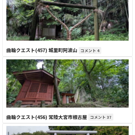
曲輪クエスト(457) 城里町阿波山
4
曲輪クエスト(456) 常陸大宮市根古屋
37