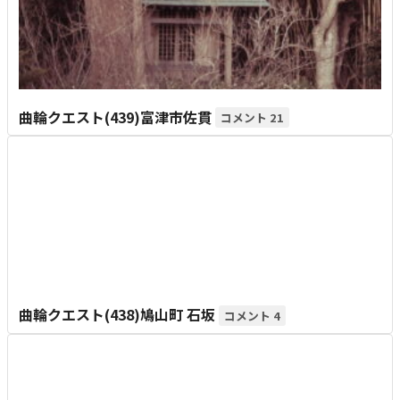
曲輪クエスト(439)富津市佐貫
21
曲輪クエスト(438)鳩山町 石坂
4