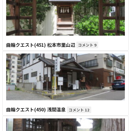
曲輪クエスト(451) 松本市里山辺
9
曲輪クエスト(450) 浅間温泉
12