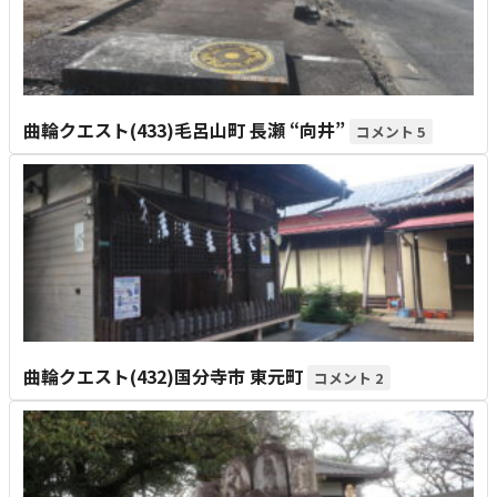
曲輪クエスト(433)毛呂山町 長瀬 “向井”
5
曲輪クエスト(432)国分寺市 東元町
2