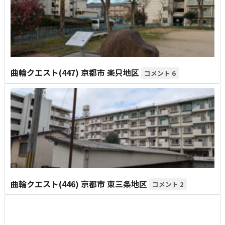
曲輪クエスト(447) 京都市 楽只地区
6
曲輪クエスト(446) 京都市 東三条地区
2