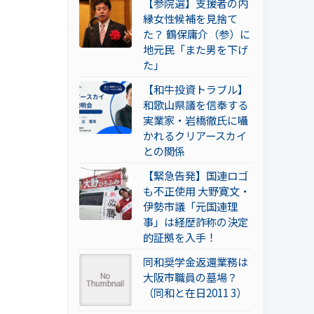
【参院選】支援者の内
縁女性候補を見捨て
た？ 鶴保庸介（参）に
地元民「また男を下げ
た」
【和牛投資トラブル】
和歌山県議を信奉する
実業家・岩橋徹氏に囁
かれるクリアースカイ
との関係
【緊急告発】国連ロゴ
も不正使用 大野寛文・
伊勢市議「元国連理
事」は経歴詐称の決定
的証拠を入手！
同和奨学金返還業務は
大阪市職員の墓場？
（同和と在日2011 3）