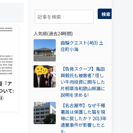
検索
人気順(過去24時間)
曲輪クエスト(463) 土
庄町小海
【告発スクープ】亀田
興毅氏も被害者? 怪し
い牛肉投資に関与した
授『ア
片桐章浩和歌山県議に
ついて:
説明を求める!
②
【名古屋市】なぜ千種
署員は保護した猫を現
場に戻したか？ 2013年
遺棄事件が影響したと
も