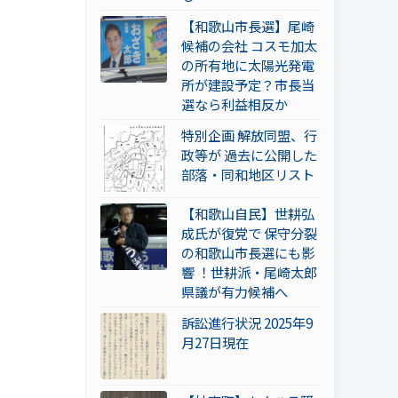
【和歌山市長選】尾崎
候補の会社 コスモ加太
の所有地に太陽光発電
所が建設予定？市長当
選なら利益相反か
特別企画 解放同盟、行
政等が 過去に公開した
部落・同和地区リスト
【和歌山自民】世耕弘
成氏が復党で 保守分裂
の和歌山市長選にも影
響 ！世耕派・尾崎太郎
県議が有力候補へ
訴訟進行状況 2025年9
月27日現在