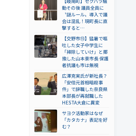
【岐南町】セクハラ騒
動その後 議員全員に
〝謎ルール〟導入で議
会は混乱！現町長に直
撃すると…
【交野市⑮】猛暑で嘔
吐した女子中学生に
「掃除していけ」と揶
揄した山本景市長 保護
者抗議も市は無視
広澤克実氏が新社長？
「安倍元首相暗殺事
件」で辞職した奈良県
本部長が再就職した
HESTA大倉に異変
サヨク活動家はなぜ
「カタカナ」表記を好
む？