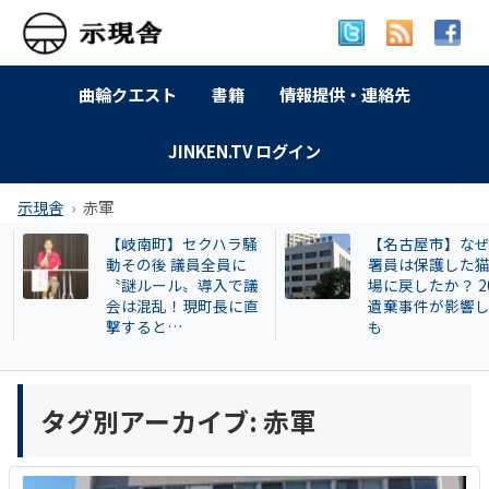
曲輪クエスト
書籍
情報提供・連絡先
JINKEN.TV ログイン
示現舎
赤軍
【岐南町】セクハラ騒
【名古屋市】なぜ
動その後 議員全員に
署員は保護した猫
〝謎ルール〟導入で議
場に戻したか？ 20
会は混乱！現町長に直
遺棄事件が影響し
撃すると…
も
タグ別アーカイブ:
赤軍