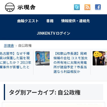
曲輪クエスト
書籍
情報提供・連絡先
JINKEN.TV ログイン
示現舎
自公政権
千種
【和歌山市長選】尾崎
【告発スク
を現
候補の会社 コスモ加太
興毅氏も被害
13年
の所有地に太陽光発電
い牛肉投資
たと
所が建設予定？市長当
片桐章浩和
選なら利益相反か
説明を求める
タグ別アーカイブ:
自公政権