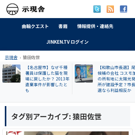
曲輪クエスト
書籍
情報提供・連絡先
JINKEN.TV ログイン
示現舎
猿田佐世
【名古屋市】なぜ千種
【和歌山市長選】
署員は保護した猫を現
候補の会社 コスモ
場に戻したか？ 2013年
の所有地に太陽光
遺棄事件が影響したと
所が建設予定？市
も
選なら利益相反か
タグ別アーカイブ:
猿田佐世