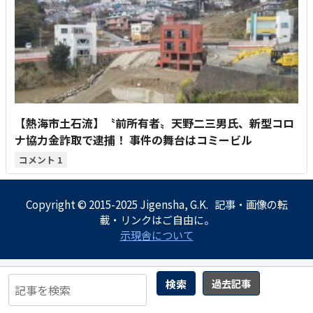
【熱海市土石流】〝前所有者〟天野二三男氏、新型コロ
ナ協力金詐取で逮捕！ 事件の舞台はコミービル
1
Copyright © 2015-2025 Jigensha, G.K. 記事・画像の転
載・リンクはご自由に。
示現舎について
検索
過去記事