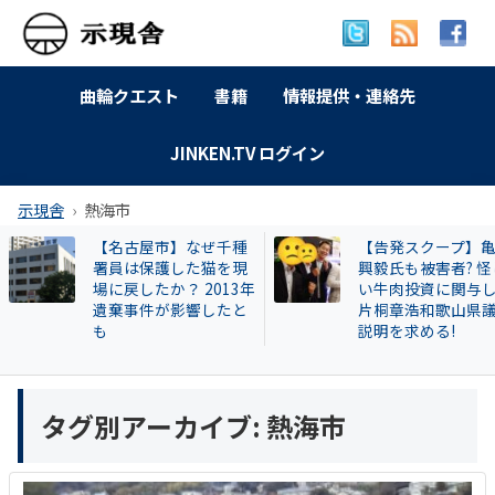
曲輪クエスト
書籍
情報提供・連絡先
JINKEN.TV ログイン
示現舎
熱海市
【名古屋市】なぜ千種
【告発スクープ】
署員は保護した猫を現
興毅氏も被害者? 怪
場に戻したか？ 2013年
い牛肉投資に関与
遺棄事件が影響したと
片桐章浩和歌山県
も
説明を求める!
タグ別アーカイブ:
熱海市