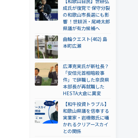
【和歌山自民】世耕弘
成氏が復党で 保守分裂
の和歌山市長選にも影
響 ！世耕派・尾崎太郎
県議が有力候補へ
曲輪クエスト(462) 島
本町広瀬
広澤克実氏が新社長？
「安倍元首相暗殺事
件」で辞職した奈良県
本部長が再就職した
HESTA大倉に異変
【和牛投資トラブル】
和歌山県議を信奉する
実業家・岩橋徹氏に囁
かれるクリアースカイ
との関係