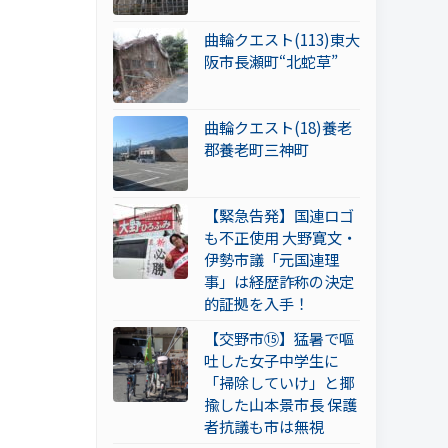
曲輪クエスト(113)東大
阪市長瀬町“北蛇草”
曲輪クエスト(18)養老
郡養老町三神町
【緊急告発】国連ロゴ
も不正使用 大野寛文・
伊勢市議「元国連理
事」は経歴詐称の決定
的証拠を入手！
【交野市⑮】猛暑で嘔
吐した女子中学生に
「掃除していけ」と揶
揄した山本景市長 保護
者抗議も市は無視