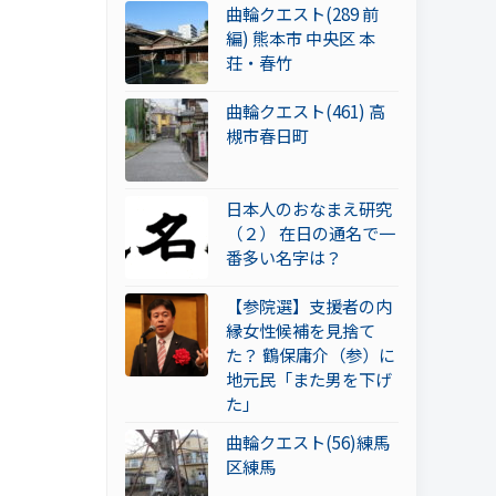
曲輪クエスト(289 前
編) 熊本市 中央区 本
荘・春竹
曲輪クエスト(461) 高
槻市春日町
日本人のおなまえ研究
（２） 在日の通名で一
番多い名字は？
【参院選】支援者の内
縁女性候補を見捨て
た？ 鶴保庸介（参）に
地元民「また男を下げ
た」
曲輪クエスト(56)練馬
区練馬