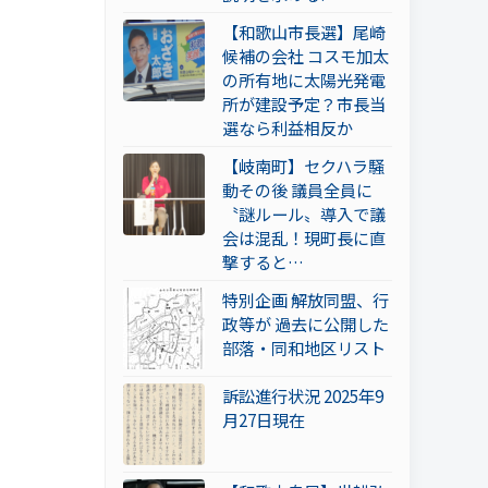
【和歌山市長選】尾崎
候補の会社 コスモ加太
の所有地に太陽光発電
所が建設予定？市長当
選なら利益相反か
【岐南町】セクハラ騒
動その後 議員全員に
〝謎ルール〟導入で議
会は混乱！現町長に直
撃すると…
特別企画 解放同盟、行
政等が 過去に公開した
部落・同和地区リスト
訴訟進行状況 2025年9
月27日現在