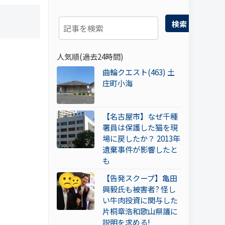
検索
人気順(過去24時間)
曲輪クエスト(463) 土
庄町小海
【名古屋市】なぜ千種
署員は保護した猫を現
場に戻したか？ 2013年
遺棄事件が影響したと
も
【告発スクープ】亀田
興毅氏も被害者? 怪し
い牛肉投資に関与した
片桐章浩和歌山県議に
説明を求める!