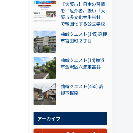
【大阪市】日本の習慣
を〝厄介者〟扱い「大
阪市多文化共生指針」
で韓国化する公立学校
曲輪クエスト(145)高槻
市富田町２丁目
曲輪クエスト(14)横浜
市金沢区六浦東高谷
曲輪クエスト(460) 高
槻市梶原
アーカイブ
▼