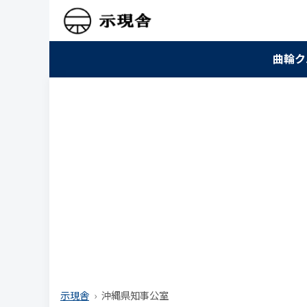
曲輪ク
示現舎
沖縄県知事公室