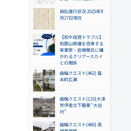
訴訟進行状況 2025年9
月27日現在
【和牛投資トラブル】
和歌山県議を信奉する
実業家・岩橋徹氏に囁
かれるクリアースカイ
との関係
曲輪クエスト(462) 島
本町広瀬
曲輪クエスト(110)大津
市伊香立下龍華 “大谷
村”
曲輪クエスト(460) 高
槻市梶原