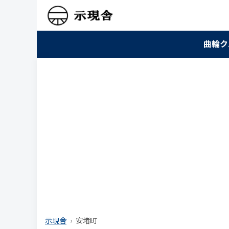
曲輪ク
示現舎
安堵町