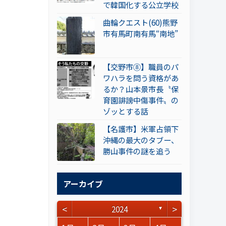
で韓国化する公立学校
曲輪クエスト(60)熊野
市有馬町南有馬“南地”
【交野市⑧】職員のパ
ワハラを問う資格があ
るか？山本景市長〝保
育園誹謗中傷事件〟の
ゾッとする話
【名護市】米軍占領下
沖縄の最大のタブー、
勝山事件の謎を追う
アーカイブ
<
>
2024
▼