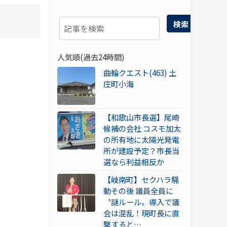
検索
人気順(過去24時間)
曲輪クエスト(463) 土
庄町小海
【和歌山市長選】尾崎
候補の会社 コスモ加太
の所有地に太陽光発電
所が建設予定？市長当
選なら利益相反か
【岐南町】セクハラ騒
動その後 議員全員に
〝謎ルール〟導入で議
会は混乱！現町長に直
撃すると…