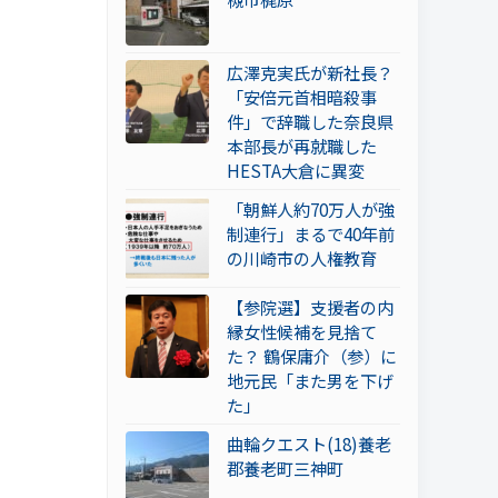
広澤克実氏が新社長？
「安倍元首相暗殺事
件」で辞職した奈良県
本部長が再就職した
HESTA大倉に異変
「朝鮮人約70万人が強
制連行」まるで40年前
の川崎市の人権教育
【参院選】支援者の内
縁女性候補を見捨て
た？ 鶴保庸介（参）に
地元民「また男を下げ
た」
曲輪クエスト(18)養老
郡養老町三神町