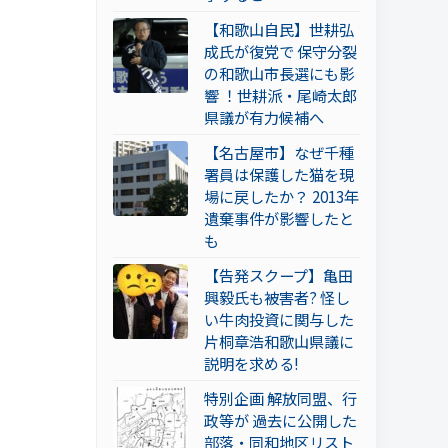
【和歌山自民】世耕弘
成氏が復党で 保守分裂
の和歌山市長選にも影
響 ！世耕派・尾崎太郎
県議が有力候補へ
【名古屋市】なぜ千種
署員は保護した猫を現
場に戻したか？ 2013年
遺棄事件が影響したと
も
【告発スクープ】亀田
興毅氏も被害者? 怪し
い牛肉投資に関与した
片桐章浩和歌山県議に
説明を求める!
特別企画 解放同盟、行
政等が 過去に公開した
部落・同和地区リスト