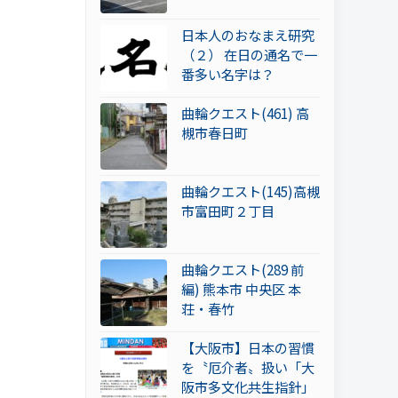
日本人のおなまえ研究
（２） 在日の通名で一
番多い名字は？
曲輪クエスト(461) 高
槻市春日町
曲輪クエスト(145)高槻
市富田町２丁目
曲輪クエスト(289 前
編) 熊本市 中央区 本
荘・春竹
【大阪市】日本の習慣
を〝厄介者〟扱い「大
阪市多文化共生指針」