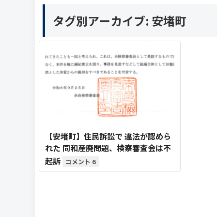
タグ別アーカイブ:
安堵町
【安堵町】住民訴訟で 違法が認めら
れた 同和産廃問題、検察審査会は不
起訴
6