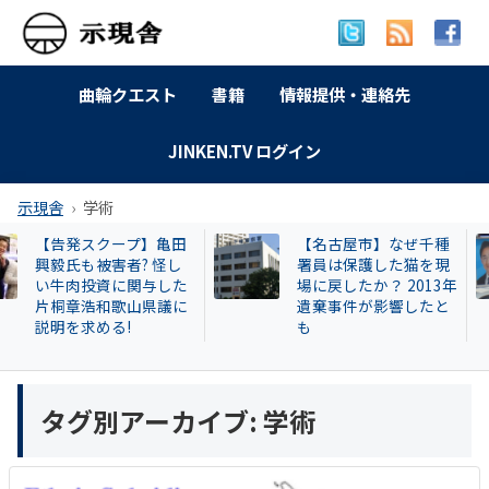
曲輪クエスト
書籍
情報提供・連絡先
JINKEN.TV ログイン
示現舎
学術
プ】亀田
【名古屋市】なぜ千種
【和歌山
? 怪し
署員は保護した猫を現
候補の会
関与した
場に戻したか？ 2013年
の所有地
山県議に
遺棄事件が影響したと
所が建設
も
選なら利
タグ別アーカイブ:
学術