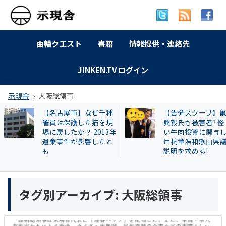
曲輪クエスト
書籍
情報提供・連絡先
JINKEN.TV ログイン
示現舎
大阪総領事
【名古屋市】なぜ千種
【告発スクープ】
署員は保護した猫を現
興毅氏も被害者? 怪
場に戻したか？ 2013年
い牛肉投資に関与
遺棄事件が影響したと
片桐章浩和歌山県
も
説明を求める!
タグ別アーカイブ:
大阪総領事