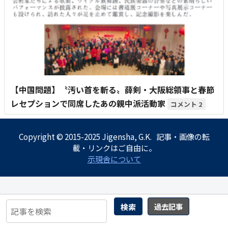
【中国問題】〝汚い首を斬る〟薛剣・大阪総領事と春節
レセプションで同席したあの親中派活動家
2
Copyright © 2015-2025 Jigensha, G.K. 記事・画像の転
載・リンクはご自由に。
示現舎について
検索
過去記事