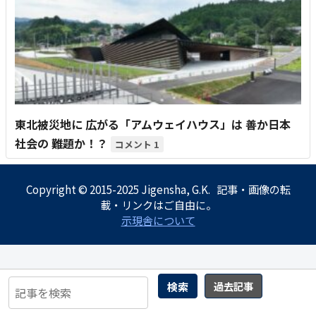
東北被災地に 広がる「アムウェイハウス」は 善か日本
社会の 難題か！？
1
Copyright © 2015-2025 Jigensha, G.K. 記事・画像の転
載・リンクはご自由に。
示現舎について
検索
過去記事