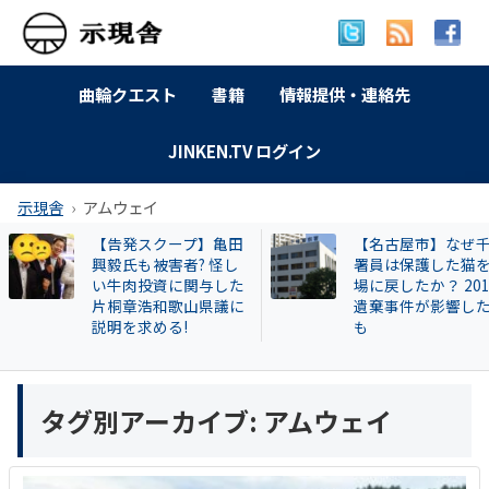
曲輪クエスト
書籍
情報提供・連絡先
JINKEN.TV ログイン
示現舎
アムウェイ
【告発スクープ】亀田
【名古屋市】なぜ
興毅氏も被害者? 怪し
署員は保護した猫
い牛肉投資に関与した
場に戻したか？ 20
片桐章浩和歌山県議に
遺棄事件が影響し
説明を求める!
も
タグ別アーカイブ:
アムウェイ