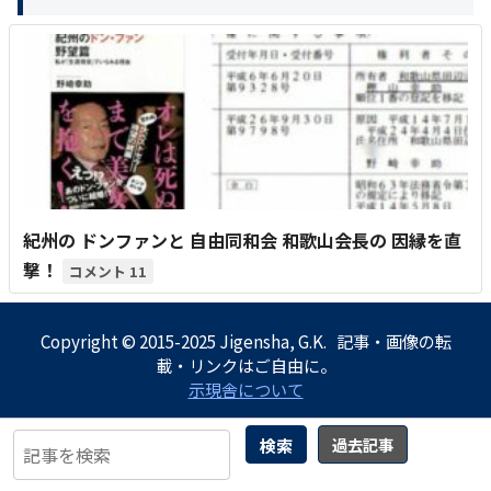
紀州の ドンファンと 自由同和会 和歌山会長の 因縁を直
撃！
11
Copyright © 2015-2025 Jigensha, G.K. 記事・画像の転
載・リンクはご自由に。
示現舎について
検索
過去記事