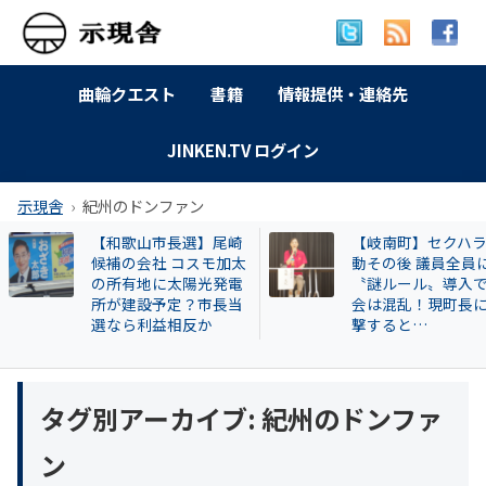
曲輪クエスト
書籍
情報提供・連絡先
JINKEN.TV ログイン
示現舎
紀州のドンファン
【和歌山市長選】尾崎
【岐南町】セクハ
候補の会社 コスモ加太
動その後 議員全員
の所有地に太陽光発電
〝謎ルール〟導入
所が建設予定？市長当
会は混乱！現町長
選なら利益相反か
撃すると…
タグ別アーカイブ:
紀州のドンファ
ン