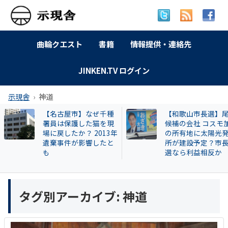
曲輪クエスト
書籍
情報提供・連絡先
JINKEN.TV ログイン
示現舎
神道
【名古屋市】なぜ千種
【和歌山市長選】
署員は保護した猫を現
候補の会社 コスモ
場に戻したか？ 2013年
の所有地に太陽光
遺棄事件が影響したと
所が建設予定？市
も
選なら利益相反か
タグ別アーカイブ:
神道