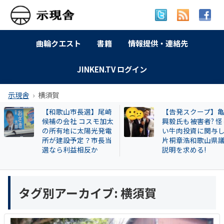
曲輪クエスト
書籍
情報提供・連絡先
JINKEN.TV ログイン
示現舎
横須賀
【和歌山市長選】尾崎
【告発スクープ】
候補の会社 コスモ加太
興毅氏も被害者? 怪
の所有地に太陽光発電
い牛肉投資に関与
所が建設予定？市長当
片桐章浩和歌山県
選なら利益相反か
説明を求める!
タグ別アーカイブ:
横須賀