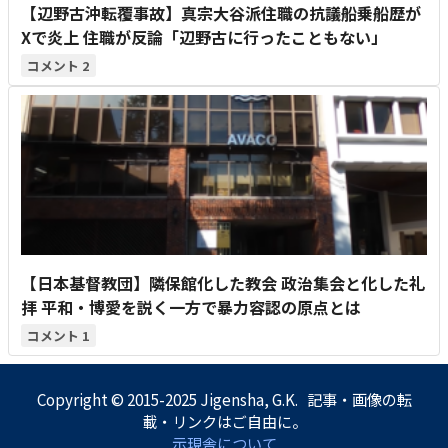
【辺野古沖転覆事故】真宗大谷派住職の抗議船乗船歴が
Xで炎上 住職が反論「辺野古に行ったこともない」
2
【日本基督教団】隣保館化した教会 政治集会と化した礼
拝 平和・博愛を説く一方で暴力容認の原点とは
1
Copyright © 2015-2025 Jigensha, G.K. 記事・画像の転
載・リンクはご自由に。
示現舎について