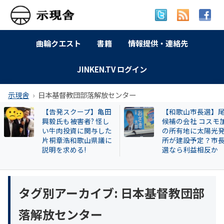
曲輪クエスト
書籍
情報提供・連絡先
JINKEN.TV ログイン
示現舎
日本基督教団部落解放センター
【告発スクープ】亀田
【和歌山市長選】
興毅氏も被害者? 怪し
候補の会社 コスモ
い牛肉投資に関与した
の所有地に太陽光
片桐章浩和歌山県議に
所が建設予定？市
説明を求める!
選なら利益相反か
タグ別アーカイブ:
日本基督教団部
落解放センター