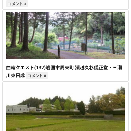
4
曲輪クエスト(132)岩国市周東町 獺越久杉儀正堂・三瀬
川東日成
8