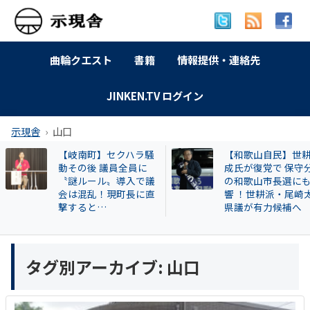
曲輪クエスト
書籍
情報提供・連絡先
JINKEN.TV ログイン
示現舎
山口
【岐南町】セクハラ騒
【和歌山自民】世
動その後 議員全員に
成氏が復党で 保守
〝謎ルール〟導入で議
の和歌山市長選に
会は混乱！現町長に直
響 ！世耕派・尾崎
撃すると…
県議が有力候補へ
タグ別アーカイブ:
山口