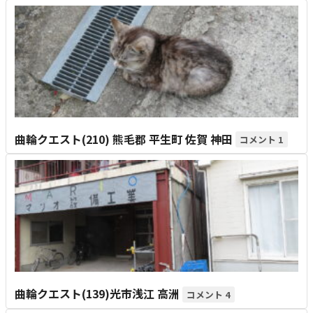
曲輪クエスト(210) 熊毛郡 平生町 佐賀 神田
1
曲輪クエスト(139)光市浅江 高洲
4