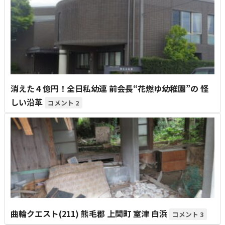
消えた４億円！全日私幼連 前会長“花燃ゆ幼稚園”の 怪
しい沿革
2
曲輪クエスト(211) 熊毛郡 上関町 室津 白浜
3