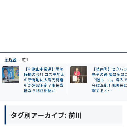
示現舎
前川
【和歌山市長選】尾崎
【岐南町】セクハラ騒
候補の会社 コスモ加太
動その後 議員全員に
の所有地に太陽光発電
〝謎ルール〟導入で議
所が建設予定？市長当
会は混乱！現町長に直
選なら利益相反か
撃すると…
タグ別アーカイブ:
前川