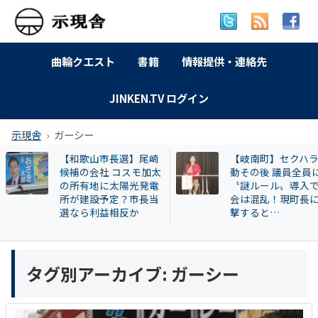
曲輪クエスト
書籍
情報提供・連絡先
JINKEN.TV ログイン
示現舎
ガーシー
【和歌山市長選】尾崎
【岐南町】セクハ
候補の会社 コスモ加太
動その後 議員全員
の所有地に太陽光発電
〝謎ルール〟導入
所が建設予定？市長当
会は混乱！現町長
選なら利益相反か
撃すると…
タグ別アーカイブ:
ガーシー