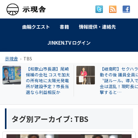
曲輪クエスト
書籍
情報提供・連絡先
JINKEN.TV ログイン
示現舎
TBS
【和歌山市長選】尾崎
【岐南町】セクハ
候補の会社 コスモ加太
動その後 議員全員
の所有地に太陽光発電
〝謎ルール〟導入
所が建設予定？市長当
会は混乱！現町長
選なら利益相反か
撃すると…
タグ別アーカイブ:
TBS