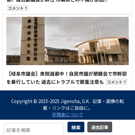
7
【岐阜市議会】衆院選最中！自民市議が懇親会で市幹部
を暴行していた 過去にトラブルで厳重注意も
7
Copyright © 2015-2025 Jigensha, G.K. 記事・画像の転
載・リンクはご自由に。
示現舎について
検索
過去記事