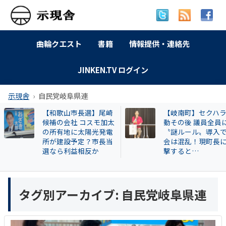
曲輪クエスト
書籍
情報提供・連絡先
JINKEN.TV ログイン
示現舎
自民党岐阜県連
【和歌山市長選】尾崎
【岐南町】セクハ
候補の会社 コスモ加太
動その後 議員全員
の所有地に太陽光発電
〝謎ルール〟導入
所が建設予定？市長当
会は混乱！現町長
選なら利益相反か
撃すると…
タグ別アーカイブ:
自民党岐阜県連