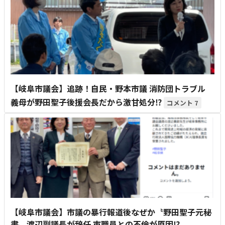
【岐阜市議会】追跡！自民・野本市議 消防団トラブル
義母が野田聖子後援会長だから激甘処分⁉
7
【岐阜市議会】市議の暴行報道後なぜか〝野田聖子元秘
書〟渡辺副議長が辞任 市職員との不倫が原因⁉