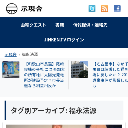
曲輪クエスト
書籍
情報提供・連絡先
JINKEN.TV ログイン
示現舎
福永法源
【和歌山市長選】尾崎
【名古屋市】なぜ
候補の会社 コスモ加太
署員は保護した猫
の所有地に太陽光発電
場に戻したか？ 20
所が建設予定？市長当
遺棄事件が影響し
選なら利益相反か
も
タグ別アーカイブ:
福永法源