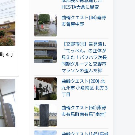
本部長が再就職した
HESTA大倉に異変
曲輪クエスト(44)秦野
市曽屋中野
【交野市⑩】告発潰し
〝てっぺん〟の正体が
島町４丁
見えた！パワハラ次長
同期グループと交野市
マラソンの歪んだ絆
曲輪クエスト(200) 北
九州市 小倉南区 北方３
丁目
曲輪クエスト(60)熊野
市有馬町南有馬“南地”
曲輪クエスト(145)高槻