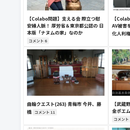
【Colabo問題】支える会 際立つ慰
【Col
安婦人脈！ 厚労省＆東京都公認の 日
AV被害
本版「ナヌムの家」なのか
化人利権
6
曲輪クエスト(263) 青梅市 今井、藤
【武蔵野
金ポエム
橋
11