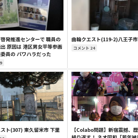
啓発推進センターで 職員の
曲輪クエスト(119-2)八王子
出 原因は 港区男女平等参画
24
委員の パワハラだった
9
スト(307) 東久留米市 下里
【Colabo問題】新宿震撼、
繰り返す！ ネオ同和「若年被