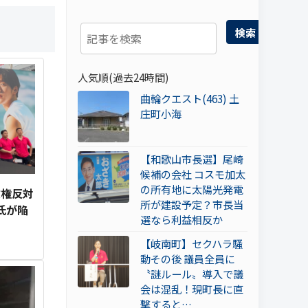
検索
人気順(過去24時間)
曲輪クエスト(463) 土
庄町小海
【和歌山市長選】尾崎
候補の会社 コスモ加太
の所有地に太陽光発電
政権反対
所が建設予定？市長当
氏が陥
選なら利益相反か
【岐南町】セクハラ騒
動その後 議員全員に
〝謎ルール〟導入で議
会は混乱！現町長に直
撃すると…