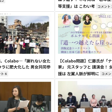
12
等支援」は こわい考
、Colabo…「謝れない女た
【Colabo問題】仁藤氏が「
ウラに肥大化した 男女共同参
家」 元スタッフと 講演会！ 
援は 左翼人脈が鮮明に
6