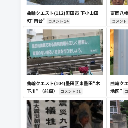
曲輪クエスト(112)町田市 下小山田
富岡八
町“南台”
14
曲輪クエスト(104)墨田区東墨田“木
曲輪クエ
下川” （前編）
地区”
21