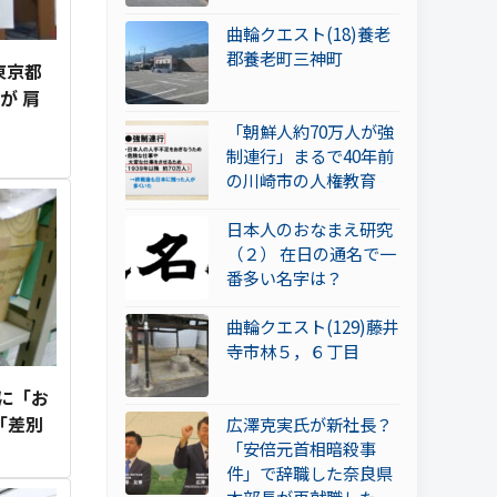
曲輪クエスト(18)養老
郡養老町三神町
東京都
が 肩
「朝鮮人約70万人が強
制連行」まるで40年前
の川崎市の人権教育
日本人のおなまえ研究
（２） 在日の通名で一
番多い名字は？
曲輪クエスト(129)藤井
寺市林５，６丁目
に「お
「差別
広澤克実氏が新社長？
「安倍元首相暗殺事
件」で辞職した奈良県