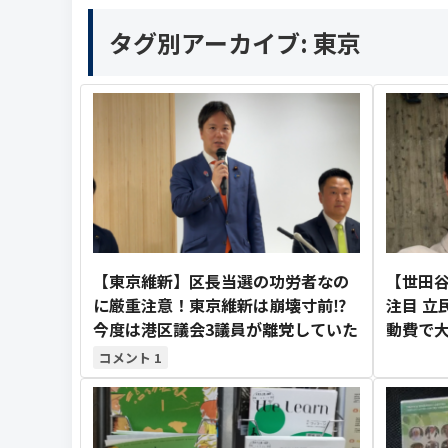
タグ別アーカイブ:
東京
【東京維新】区長当選の功労者なの
【世田
に厳重注意！東京維新は崩壊寸前⁉
注目 立
今度は港区議会3議員が離党していた
動費で
1