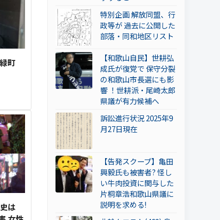
特別企画 解放同盟、行
政等が 過去に公開した
部落・同和地区リスト
【和歌山自民】世耕弘
市緑町
成氏が復党で 保守分裂
の和歌山市長選にも影
響 ！世耕派・尾崎太郎
県議が有力候補へ
訴訟進行状況 2025年9
月27日現在
【告発スクープ】亀田
興毅氏も被害者? 怪し
い牛肉投資に関与した
片桐章浩和歌山県議に
説明を求める!
歴史は
害 女性