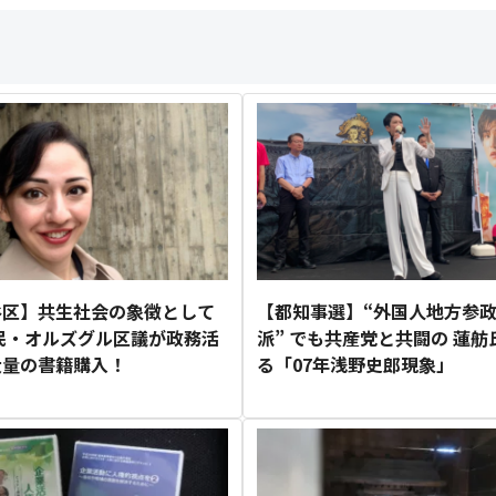
谷区】共生社会の象徴として
【都知事選】“外国人地方参
民・オルズグル区議が政務活
派” でも共産党と共闘の 蓮舫
大量の書籍購入！
る「07年浅野史郎現象」