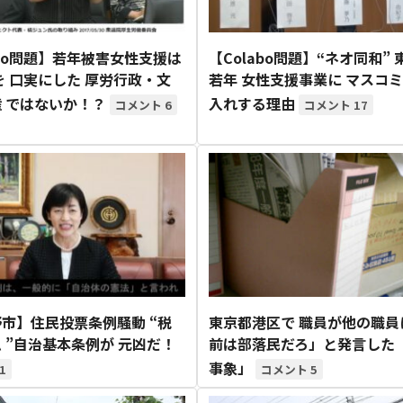
abo問題】若年被害女性支援は
【Colabo問題】“ネオ同和” 
を 口実にした 厚労行政・文
若年 女性支援事業に マスコミ
 ではないか！？
入れする理由
6
17
市】住民投票条例騒動 “税
東京都港区で 職員が他の職員
 ”自治基本条例が 元凶だ！
前は部落民だろ」と発言した
事象」
1
5