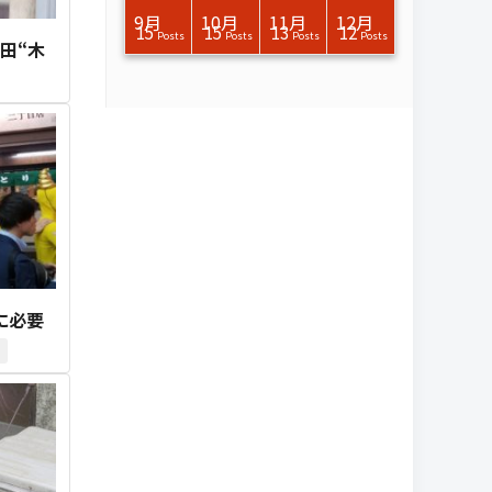
11月
11月
11月
11月
11月
11月
11月
11月
11月
11月
11月
11月
11月
11月
11月
11月
12月
12月
12月
12月
12月
12月
12月
12月
12月
12月
12月
12月
12月
12月
12月
12月
9月
10月
11月
12月
16
13
13
13
13
14
13
13
13
0
4
0
2
6
0
1
17
14
11
12
12
13
12
10
0
9
9
0
0
0
1
1
15
15
13
12
Posts
Posts
Posts
Posts
Posts
Posts
Posts
Posts
Posts
Posts
Posts
Posts
Posts
Posts
Posts
Post
Posts
Posts
Posts
Posts
Posts
Posts
Posts
Posts
Posts
Posts
Posts
Posts
Posts
Posts
Post
Post
Posts
Posts
Posts
Posts
墨田“木
に必要
2