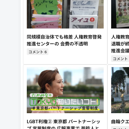
同規模自治体でも格差 人権教育啓発
人権教育
推進センターの 会費の不透明
退職が続
推進会議
6
LGBT利権② 東京都 パートナーシッ
曲輪クエ
プ 宣誓制度の 広報事業で 芸能人と