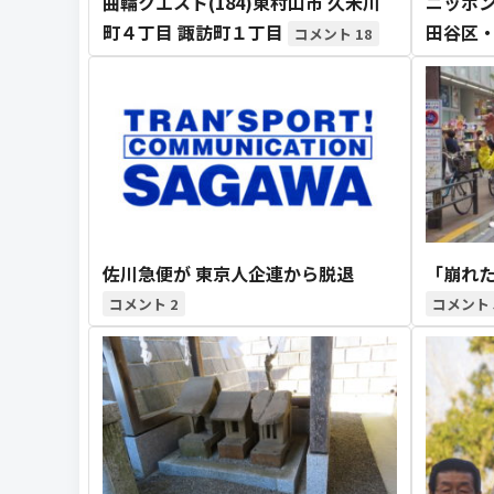
曲輪クエスト(184)東村山市 久米川
ニッポ
町４丁目 諏訪町１丁目
田谷区
18
佐川急便が 東京人企連から脱退
「崩れ
2