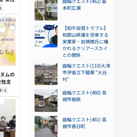
曲輪クエスト(462) 島
本町広瀬
1
【和牛投資トラブル】
和歌山県議を信奉する
実業家・岩橋徹氏に囁
かれるクリアースカイ
との関係
曲輪クエスト(110)大津
市伊香立下龍華 “大谷
ナヌムの
村”
女性支
1
曲輪クエスト(460) 高
槻市梶原
曲輪クエスト(461) 高
槻市春日町