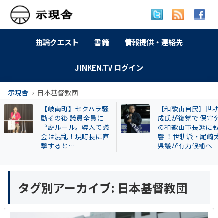
曲輪クエスト
書籍
情報提供・連絡先
JINKEN.TV ログイン
示現舎
日本基督教団
【岐南町】セクハラ騒
【和歌山自民】世
動その後 議員全員に
成氏が復党で 保守
〝謎ルール〟導入で議
の和歌山市長選に
会は混乱！現町長に直
響 ！世耕派・尾崎
撃すると…
県議が有力候補へ
タグ別アーカイブ:
日本基督教団