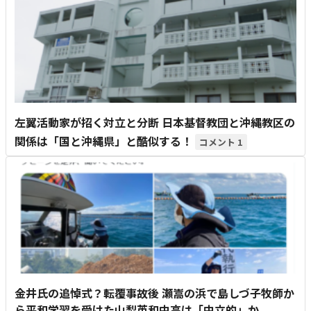
左翼活動家が招く対立と分断 日本基督教団と沖縄教区の
関係は「国と沖縄県」と酷似する！
1
金井氏の追悼式？転覆事故後 瀬嵩の浜で島しづ子牧師か
ら平和学習を受けた山梨英和中高は「中立的」か