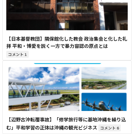
【日本基督教団】隣保館化した教会 政治集会と化した礼
拝 平和・博愛を説く一方で暴力容認の原点とは
1
【辺野古沖転覆事故】「修学旅行等に基地沖縄を繰り込
む」平和学習の正体は沖縄の観光ビジネス
6