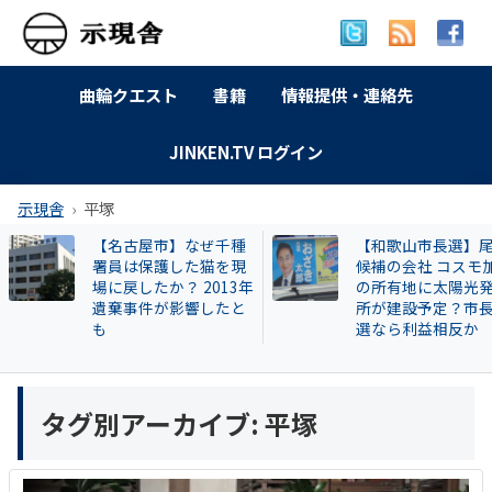
曲輪クエスト
書籍
情報提供・連絡先
JINKEN.TV ログイン
示現舎
平塚
【名古屋市】なぜ千種
【和歌山市長選】
署員は保護した猫を現
候補の会社 コスモ
場に戻したか？ 2013年
の所有地に太陽光
遺棄事件が影響したと
所が建設予定？市
も
選なら利益相反か
タグ別アーカイブ:
平塚