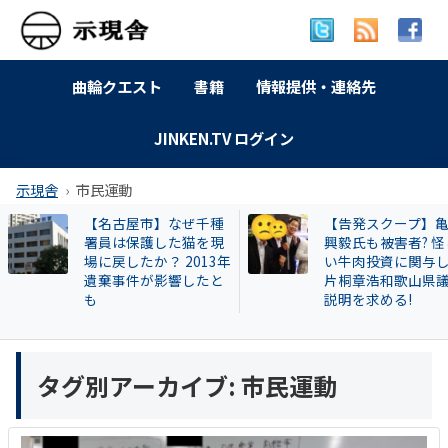
曲輪クエスト
書籍
情報提供・連絡先
JINKEN.TV ログイン
示現舎
市民運動
【名古屋市】なぜ千種
【告発スクープ】
署員は保護した猫を現
興毅氏も被害者? 怪
場に戻したか？ 2013年
い牛肉投資に関与
遺棄事件が影響したと
片桐章浩和歌山県
も
説明を求める!
タグ別アーカイブ:
市民運動