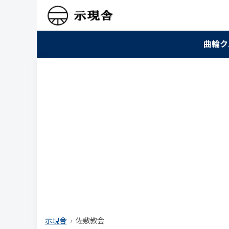
曲輪ク
示現舎
佐敷教会