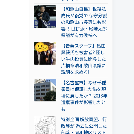
【和歌山自民】世耕弘
成氏が復党で 保守分裂
の和歌山市長選にも影
響 ！世耕派・尾崎太郎
県議が有力候補へ
【告発スクープ】亀田
興毅氏も被害者? 怪し
い牛肉投資に関与した
片桐章浩和歌山県議に
説明を求める!
【名古屋市】なぜ千種
署員は保護した猫を現
場に戻したか？ 2013年
遺棄事件が影響したと
も
特別企画 解放同盟、行
政等が 過去に公開した
部落・同和地区リスト