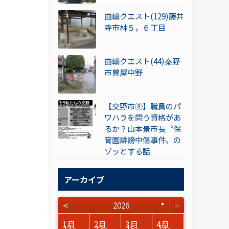
曲輪クエスト(129)藤井
寺市林５，６丁目
曲輪クエスト(44)秦野
市曽屋中野
【交野市⑧】職員のパ
ワハラを問う資格があ
るか？山本景市長〝保
育園誹謗中傷事件〟の
ゾッとする話
アーカイブ
<
>
2026
▼
3月
3月
3月
3月
3月
3月
3月
3月
3月
3月
3月
3月
3月
3月
3月
3月
4月
4月
4月
4月
4月
4月
4月
4月
4月
4月
4月
4月
4月
4月
4月
4月
1月
2月
3月
4月
15
17
17
14
14
15
14
12
14
15
0
0
3
0
0
1
16
15
14
16
13
13
12
12
13
13
0
0
3
2
0
0
13
13
15
14