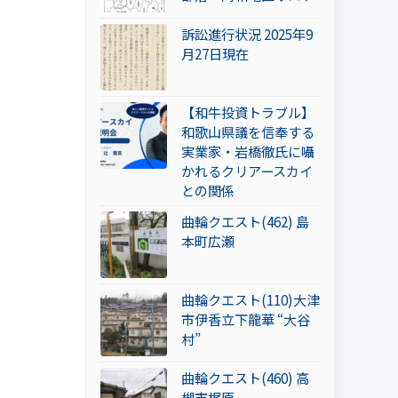
訴訟進行状況 2025年9
月27日現在
【和牛投資トラブル】
和歌山県議を信奉する
実業家・岩橋徹氏に囁
かれるクリアースカイ
との関係
曲輪クエスト(462) 島
本町広瀬
曲輪クエスト(110)大津
市伊香立下龍華 “大谷
村”
曲輪クエスト(460) 高
槻市梶原