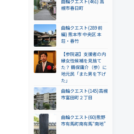
曲輪クエスト(461) 高
槻市春日町
曲輪クエスト(289 前
編) 熊本市 中央区 本
荘・春竹
【参院選】支援者の内
縁女性候補を見捨て
た？ 鶴保庸介（参）に
地元民「また男を下げ
た」
曲輪クエスト(145)高槻
市富田町２丁目
曲輪クエスト(60)熊野
市有馬町南有馬“南地”