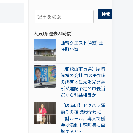
検索
人気順(過去24時間)
曲輪クエスト(463) 土
庄町小海
【和歌山市長選】尾崎
候補の会社 コスモ加太
の所有地に太陽光発電
所が建設予定？市長当
選なら利益相反か
【岐南町】セクハラ騒
動その後 議員全員に
〝謎ルール〟導入で議
会は混乱！現町長に直
撃すると…