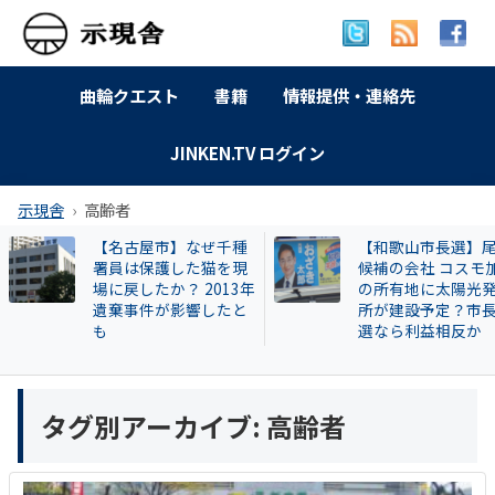
曲輪クエスト
書籍
情報提供・連絡先
JINKEN.TV ログイン
示現舎
高齢者
【名古屋市】なぜ千種
【和歌山市長選】
署員は保護した猫を現
候補の会社 コスモ
場に戻したか？ 2013年
の所有地に太陽光
遺棄事件が影響したと
所が建設予定？市
も
選なら利益相反か
タグ別アーカイブ:
高齢者