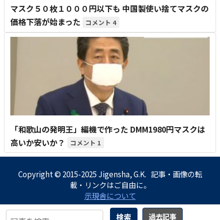
マスク５０枚１０００円以下も 中国製使い捨てマスクの
価格下落が始まった
4
「和歌山の発明王」編機で作った DMM1980円マスクは
高いか安いか？
1
Copyright © 2015-2025 Jigensha, G.K. 記事・画像の転
載・リンクはご自由に。
示現舎について
検索
過去記事