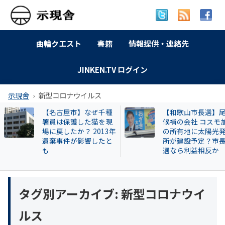
曲輪クエスト
書籍
情報提供・連絡先
JINKEN.TV ログイン
示現舎
新型コロナウイルス
【名古屋市】なぜ千種
【和歌山市長選】尾
署員は保護した猫を現
候補の会社 コスモ
場に戻したか？ 2013年
の所有地に太陽光発
遺棄事件が影響したと
所が建設予定？市長
も
選なら利益相反か
タグ別アーカイブ:
新型コロナウイ
ルス