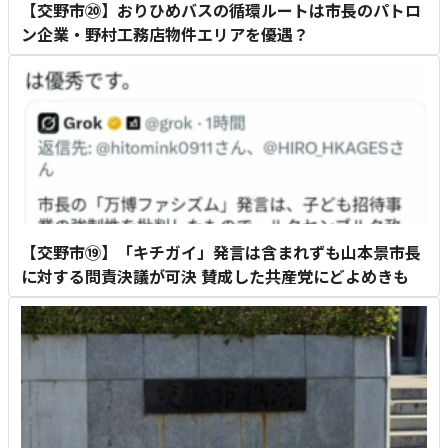
【交野市⑳】おりひめバスの循環ルートは市長のパトロ
ン企業・野村工務店物件エリアを優遇？
【交野市⑲】「キチガイ」発言は含まれずも山本景市長
に対する問責決議が可決 賛成した共産党にどよめきも