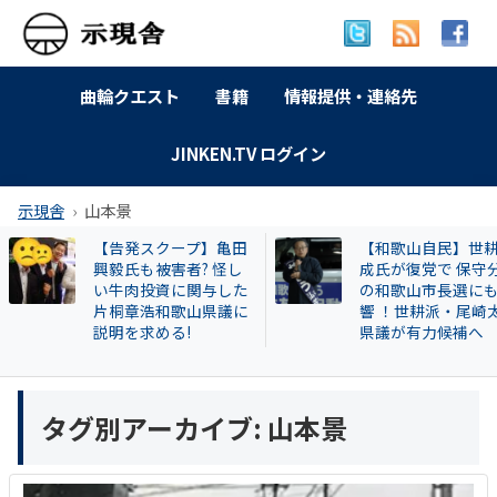
曲輪クエスト
書籍
情報提供・連絡先
JINKEN.TV ログイン
示現舎
山本景
【告発スクープ】亀田
【和歌山自民】世
興毅氏も被害者? 怪し
成氏が復党で 保守
い牛肉投資に関与した
の和歌山市長選に
片桐章浩和歌山県議に
響 ！世耕派・尾崎
説明を求める!
県議が有力候補へ
タグ別アーカイブ:
山本景