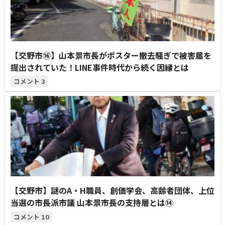
【交野市⑯】山本景市長がポスター撤去騒ぎで被害届を
提出されていた！LINE事件時代から続く因縁とは
3
【交野市】謎のA・H職員、創価学会、高齢者団体、上位
当選の市長派市議 山本景市長の支持層とは⑭
10