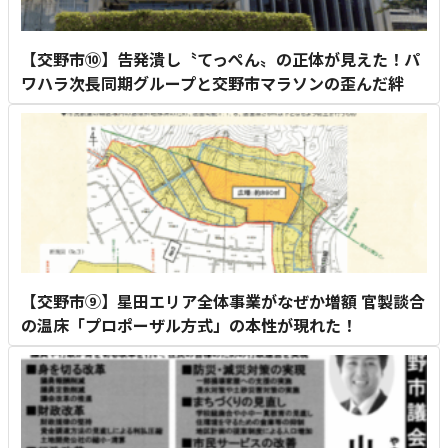
【交野市⑩】告発潰し〝てっぺん〟の正体が見えた！パ
ワハラ次長同期グループと交野市マラソンの歪んだ絆
【交野市⑨】星田エリア全体事業がなぜか増額 官製談合
の温床「プロポーザル方式」の本性が現れた！