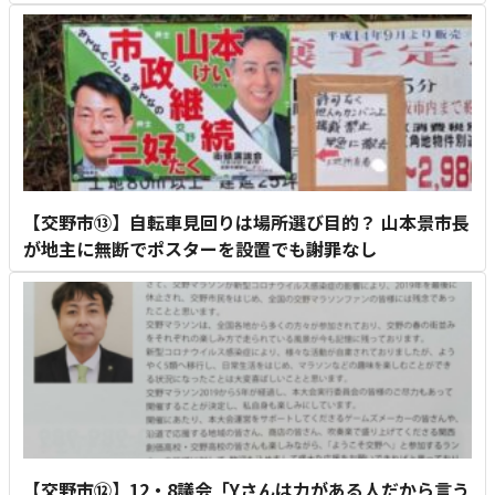
【交野市⑬】自転車見回りは場所選び目的？ 山本景市長
が地主に無断でポスターを設置でも謝罪なし
【交野市⑫】12・8議会「Yさんは力がある人だから言う