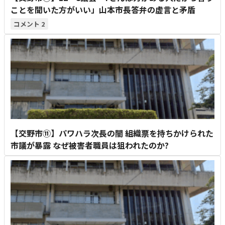
ことを聞いた方がいい」山本市長答弁の虚言と矛盾
2
【交野市⑪】パワハラ次長の闇 組織票を持ちかけられた
市議が暴露 なぜ被害者職員は狙われたのか?