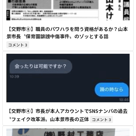
【交野市⑧】職員のパワハラを問う資格があるか？山本
景市長〝保育園誹謗中傷事件〟のゾッとする話
3
【交野市④】市長が本人アカウントでSNSナンパの過去
〝フェイク改革派〟山本景市長の正体
3