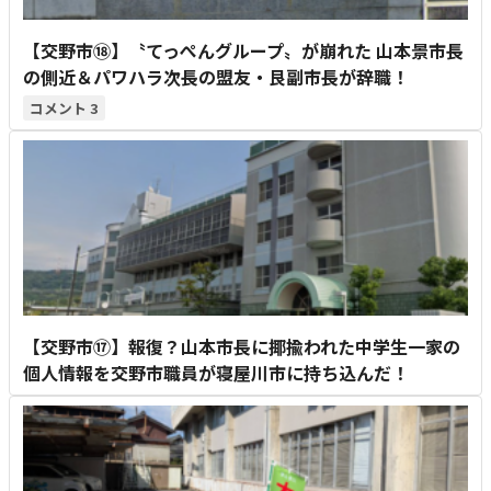
【交野市⑱】〝てっぺんグループ〟が崩れた 山本景市長
の側近＆パワハラ次長の盟友・艮副市長が辞職！
3
【交野市⑰】報復？山本市長に揶揄われた中学生一家の
個人情報を交野市職員が寝屋川市に持ち込んだ！