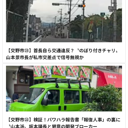
【交野市㉓】首長自ら交通違反？〝のぼり付きチャリ〟
山本景市長が私市交差点で信号無視か
【交野市㉒】検証！パワハラ報告書「報復人事」の裏に
〝山本派〟坂本議長と懇意の開発ブローカー