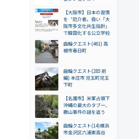
【大阪市】日本の習慣
を〝厄介者〟扱い「大
阪市多文化共生指針」
で韓国化する公立学校
曲輪クエスト(461) 高
槻市春日町
曲輪クエスト(285 前
編) 本庄市 児玉町児玉
下町
【名護市】米軍占領下
沖縄の最大のタブー、
勝山事件の謎を追う
曲輪クエスト(14)横浜
市金沢区六浦東高谷