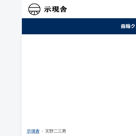
曲輪ク
示現舎
天野二三男