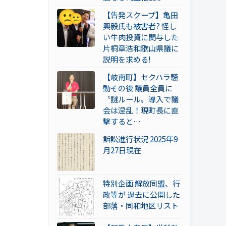
【告発スクープ】亀田
興毅氏も被害者? 怪し
い牛肉投資に関与した
片桐章浩和歌山県議に
説明を求める!
【岐南町】セクハラ騒
動その後 議員全員に
〝謎ルール〟導入で議
会は混乱！現町長に直
撃すると…
訴訟進行状況 2025年9
月27日現在
特別企画 解放同盟、行
政等が 過去に公開した
部落・同和地区リスト