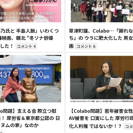
乃氏と 半島人脈」いわくつ
草津町議、Colabo…「謝れ
婦映画、親北 “冬ソナ俳優
ち」の ウラに肥大化した 男
上した！
画
4
6
abo問題】支える会 際立つ慰
【Colabo問題】若年被害女
！ 厚労省＆東京都公認の 日
AV被害を 口実にした 厚労行
ナヌムの家」なのか
化人利権 ではないか！？