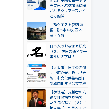
実業家・岩橋徹氏に囁
かれるクリアースカイ
との関係
曲輪クエスト(289 前
編) 熊本市 中央区 本
荘・春竹
日本人のおなまえ研究
（２） 在日の通名で一
番多い名字は？
【大阪市】日本の習慣
を〝厄介者〟扱い「大
阪市多文化共生指針」
で韓国化する公立学校
【参院選】支援者の内
縁女性候補を見捨て
た？ 鶴保庸介（参）に
地元民「また男を下げ