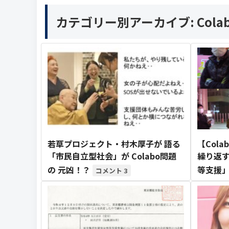
カテゴリー別アーカイブ:
Col
若草プロジェクト・村木厚子が 語る
【Col
「市民自立型社会」が Colabo問題
繰り返す
の 元凶！？
等支援」
3