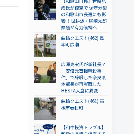
【和歌山自民】世耕弘
成氏が復党で 保守分裂
の和歌山市長選にも影
響 ！世耕派・尾崎太郎
県議が有力候補へ
曲輪クエスト(462) 島
本町広瀬
広澤克実氏が新社長？
「安倍元首相暗殺事
件」で辞職した奈良県
本部長が再就職した
HESTA大倉に異変
曲輪クエスト(461) 高
槻市春日町
【和牛投資トラブル】
和歌山県議を信奉する