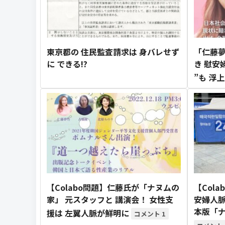
東京都の 住民監査請求は 身バレせず
「仁藤夢
に できる!?
き 慰安
”も 浮
【Colabo問題】仁藤氏が「ナヌムの
【Col
家」 元スタッフと 講演会！ 女性支
安婦人脈
本版「
援は 左翼人脈が鮮明に
1