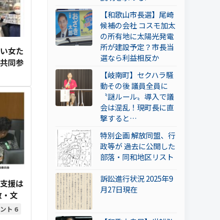
【和歌山市長選】尾崎
候補の会社 コスモ加太
の所有地に太陽光発電
所が建設予定？市長当
ない女た
選なら利益相反か
女共同参
【岐南町】セクハラ騒
動その後 議員全員に
〝謎ルール〟導入で議
会は混乱！現町長に直
撃すると…
特別企画 解放同盟、行
政等が 過去に公開した
部落・同和地区リスト
訴訟進行状況 2025年9
性支援は
月27日現在
政・文
6