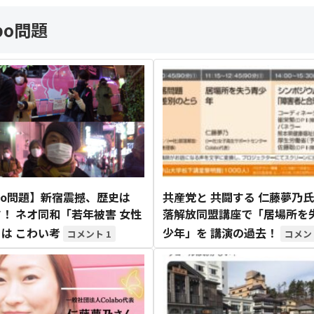
abo問題
abo問題】新宿震撼、歴史は
共産党と 共闘する 仁藤夢乃氏
！ ネオ同和「若年被害 女性
落解放同盟講座で「居場所を失
は こわい考
少年」を 講演の過去！
1