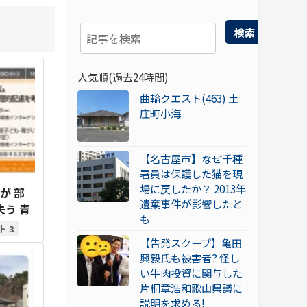
検索
人気順(過去24時間)
曲輪クエスト(463) 土
庄町小海
【名古屋市】なぜ千種
署員は保護した猫を現
場に戻したか？ 2013年
が 部
遺棄事件が影響したと
う 青
も
3
【告発スクープ】亀田
興毅氏も被害者? 怪し
い牛肉投資に関与した
片桐章浩和歌山県議に
説明を求める!