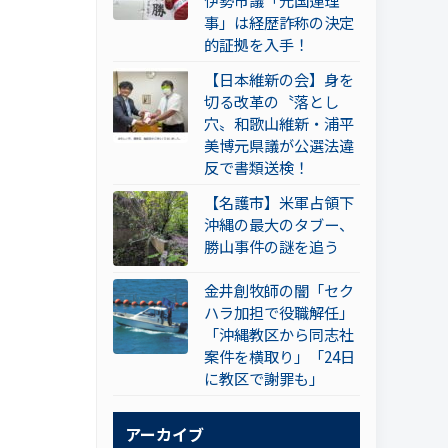
伊勢市議「元国連理
事」は経歴詐称の決定
的証拠を入手！
【日本維新の会】身を
切る改革の〝落とし
穴〟和歌山維新・浦平
美博元県議が公選法違
反で書類送検！
【名護市】米軍占領下
沖縄の最大のタブー、
勝山事件の謎を追う
金井創牧師の闇「セク
ハラ加担で役職解任」
「沖縄教区から同志社
案件を横取り」「24日
に教区で謝罪も」
アーカイブ