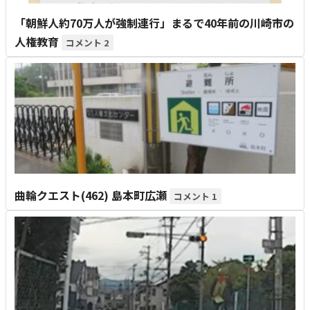
「朝鮮人約70万人が強制連行」まるで40年前の川崎市の
人権教育
2
曲輪クエスト(462) 島本町広瀬
1