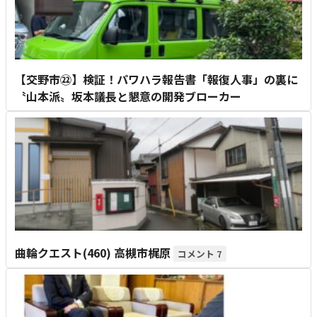
【交野市㉒】検証！パワハラ報告書「報復人事」の裏に
〝山本派〟坂本議長と懇意の開発ブローカー
曲輪クエスト(460) 高槻市梶原
7