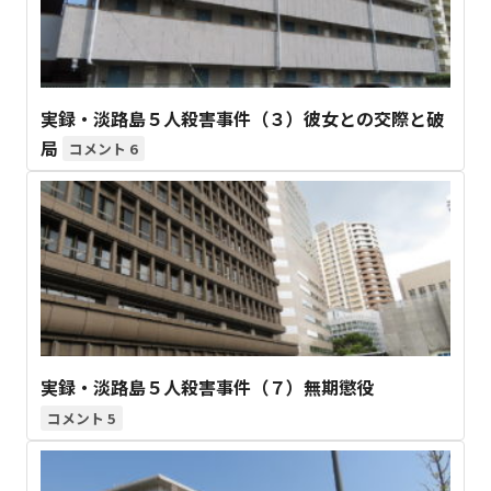
実録・淡路島５人殺害事件（３）彼女との交際と破
局
6
実録・淡路島５人殺害事件（７）無期懲役
5