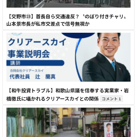
【交野市㉓】首長自ら交通違反？〝のぼり付きチャリ〟
山本景市長が私市交差点で信号無視か
【和牛投資トラブル】和歌山県議を信奉する実業家・岩
橋徹氏に囁かれるクリアースカイとの関係
1