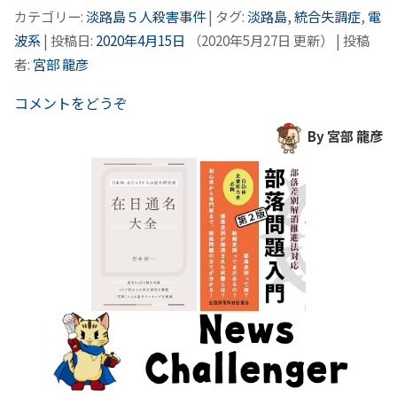
カテゴリー:
淡路島５人殺害事件
| タグ:
淡路島
,
統合失調症
,
電
波系
| 投稿日:
2020年4月15日
（
2020年5月27日
更新）
|
投稿
者:
宮部 龍彦
コメントをどうぞ
By 宮部 龍彦