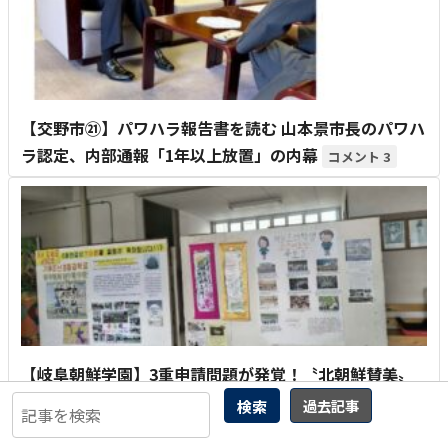
【交野市㉑】パワハラ報告書を読む 山本景市長のパワハ
ラ認定、内部通報「1年以上放置」の内幕
3
【岐阜朝鮮学園】3重申請問題が発覚！〝北朝鮮賛美〟
の「総連映画製作所」への支払いにも補助金
1
検索
過去記事