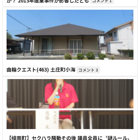
か？ 2013年遺棄事件が影響したとも
1
曲輪クエスト(463) 土庄町小海
3
【岐南町】セクハラ騒動その後 議員全員に〝謎ルール〟