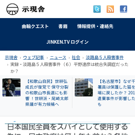
曲輪クエスト
書籍
情報提供・連絡先
JINKEN.TV ログイン
示現舎
ウェブ記事
ニュース
社会
淡路島５人殺害事件
実録・淡路島５人殺害事件（６）平野達彦は統合失調症だった
か？
【和歌山自民】世耕弘
【名古屋市】なぜ
成氏が復党で 保守分裂
署員は保護した猫
の和歌山市長選にも影
場に戻したか？ 20
響 ！世耕派・尾崎太郎
遺棄事件が影響し
県議が有力候補へ
も