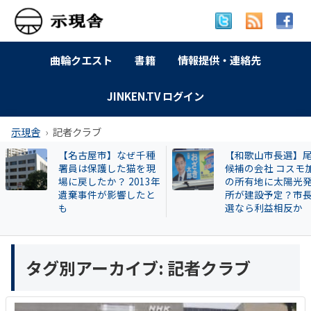
曲輪クエスト
書籍
情報提供・連絡先
JINKEN.TV ログイン
示現舎
記者クラブ
【名古屋市】なぜ千種
【和歌山市長選】
署員は保護した猫を現
候補の会社 コスモ
場に戻したか？ 2013年
の所有地に太陽光
遺棄事件が影響したと
所が建設予定？市
も
選なら利益相反か
タグ別アーカイブ:
記者クラブ