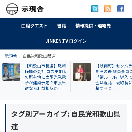
曲輪クエスト
書籍
情報提供・連絡先
JINKEN.TV ログイン
示現舎
自民党和歌山県連
【和歌山市長選】尾崎
【岐南町】セクハ
候補の会社 コスモ加太
動その後 議員全員
の所有地に太陽光発電
〝謎ルール〟導入
所が建設予定？市長当
会は混乱！現町長
選なら利益相反か
撃すると…
タグ別アーカイブ:
自民党和歌山県
連