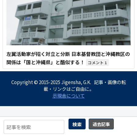
左翼活動家が招く対立と分断 日本基督教団と沖縄教区の
関係は「国と沖縄県」と酷似する！
1
Copyright © 2015-2025 Jigensha, G.K. 記事・画像の転
載・リンクはご自由に。
示現舎について
検索
過去記事