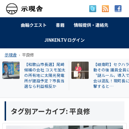
曲輪クエスト
書籍
情報提供・連絡先
JINKEN.TV ログイン
示現舎
平良修
【和歌山市長選】尾崎
【岐南町】セクハラ騒
候補の会社 コスモ加太
動その後 議員全員に
の所有地に太陽光発電
〝謎ルール〟導入で議
所が建設予定？市長当
会は混乱！現町長に直
選なら利益相反か
撃すると…
タグ別アーカイブ:
平良修