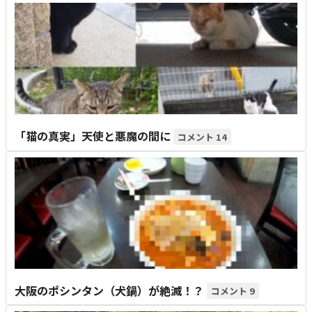
「猫の真実」天使と悪魔の間に
14
大阪のポシンタン（犬鍋）が絶滅！？
9