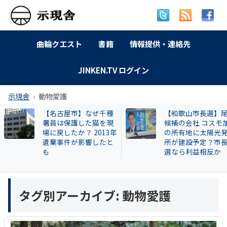
曲輪クエスト
書籍
情報提供・連絡先
JINKEN.TV ログイン
示現舎
動物愛護
【名古屋市】なぜ千種
【和歌山市長選】
署員は保護した猫を現
候補の会社 コスモ
場に戻したか？ 2013年
の所有地に太陽光
遺棄事件が影響したと
所が建設予定？市
も
選なら利益相反か
タグ別アーカイブ:
動物愛護