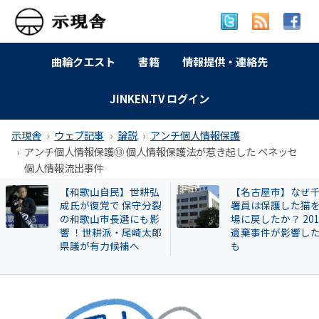
曲輪クエスト
書籍
情報提供・連絡先
JINKEN.TV ログイン
示現舎
ウェブ記事
論説
アンチ個人情報保護
アンチ個人情報保護⑬ 個人情報保護法が惹き起した ベネッセ
個人情報流出事件
【和歌山自民】世耕弘
【名古屋市】なぜ
成氏が復党で 保守分裂
署員は保護した猫
の和歌山市長選にも影
場に戻したか？ 20
響 ！世耕派・尾崎太郎
遺棄事件が影響し
県議が有力候補へ
も