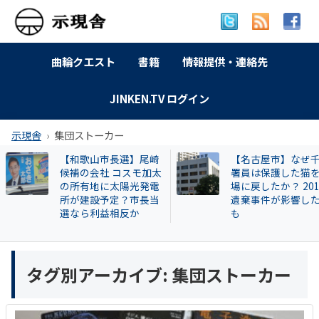
曲輪クエスト
書籍
情報提供・連絡先
JINKEN.TV ログイン
示現舎
集団ストーカー
市長選】尾崎
【名古屋市】なぜ千種
【告
 コスモ加太
署員は保護した猫を現
興毅氏
に太陽光発電
場に戻したか？ 2013年
い牛
予定？市長当
遺棄事件が影響したと
片桐
益相反か
も
説明
タグ別アーカイブ:
集団ストーカー