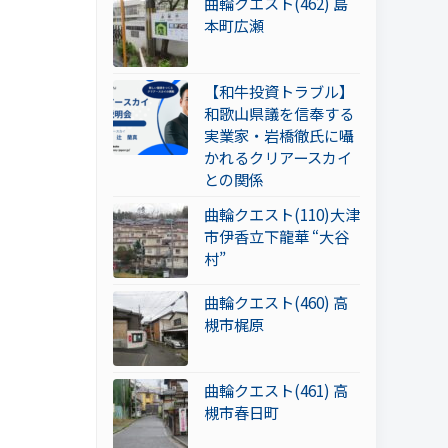
曲輪クエスト(462) 島
本町広瀬
【和牛投資トラブル】
和歌山県議を信奉する
実業家・岩橋徹氏に囁
かれるクリアースカイ
との関係
曲輪クエスト(110)大津
市伊香立下龍華 “大谷
村”
曲輪クエスト(460) 高
槻市梶原
曲輪クエスト(461) 高
槻市春日町