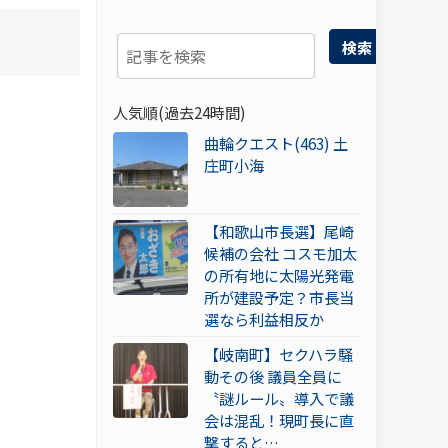
検索
人気順(過去24時間)
曲輪クエスト(463) 土
庄町小海
【和歌山市長選】尾崎
候補の会社 コスモ加太
の所有地に太陽光発電
所が建設予定？市長当
選なら利益相反か
【岐南町】セクハラ騒
動その後 議員全員に
〝謎ルール〟導入で議
会は混乱！現町長に直
撃すると…