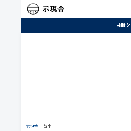
曲輪ク
示現舎
苗字