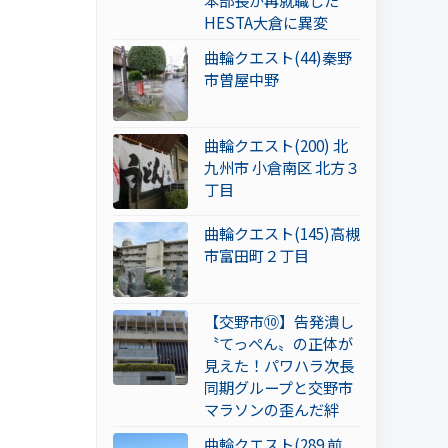
本部長が再就職した
HESTA大倉に異変
曲輪クエスト(44)秦野
市曽屋中野
曲輪クエスト(200) 北
九州市 小倉南区 北方３
丁目
曲輪クエスト(145)高槻
市富田町２丁目
【交野市⑩】告発潰し
〝てっぺん〟の正体が
見えた！パワハラ次長
同期グループと交野市
マラソンの歪んだ絆
曲輪クエスト(289 前