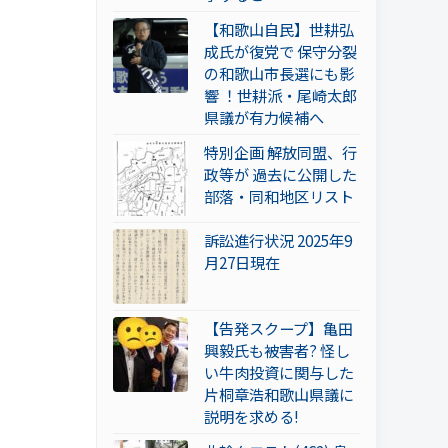
【和歌山自民】世耕弘
成氏が復党で 保守分裂
の和歌山市長選にも影
響 ！世耕派・尾崎太郎
県議が有力候補へ
特別企画 解放同盟、行
政等が 過去に公開した
部落・同和地区リスト
訴訟進行状況 2025年9
月27日現在
【告発スクープ】亀田
興毅氏も被害者? 怪し
い牛肉投資に関与した
片桐章浩和歌山県議に
説明を求める!