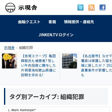
曲輪クエスト
書籍
情報提供・連絡先
JINKEN.TV ログイン
示現舎
組織犯罪
【告発スクープ】亀田
【名古屋市】なぜ
興毅氏も被害者? 怪し
署員は保護した猫
い牛肉投資に関与した
場に戻したか？ 20
片桐章浩和歌山県議に
遺棄事件が影響し
説明を求める!
も
タグ別アーカイブ:
組織犯罪