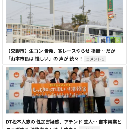
【交野市】生コン 告発、賞レースやらせ 指摘… だが
「山本市長は 怪しい」の 声が 続々！
1
DT松本人志の 性加害疑惑、アテンド 芸人… 吉本興業と