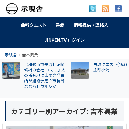
曲輪クエスト
書籍
情報提供・連絡先
JINKEN.TV ログイン
示現舎
吉本興業
和歌山市長選】尾崎
曲輪クエスト(463) 土
補の会社 コスモ加太
庄町小海
所有地に太陽光発電
が建設予定？市長当
なら利益相反か
カテゴリー別アーカイブ:
吉本興業