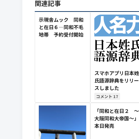
関連記事
示現舎ムック 同和
と在日６―同和不毛
地帯 予約受付開始
スマホアプリ日本姓
氏語源辞典をリリー
スしました
17
「同和と在日２ ～
大阪同和大帝国～」
本日発売