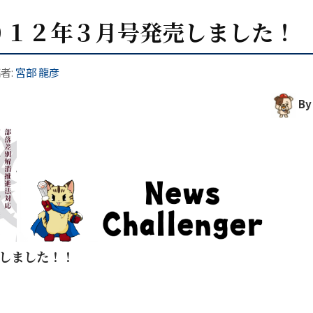
０１２年３月号発売しました！
者:
宮部 龍彦
By
しました！！