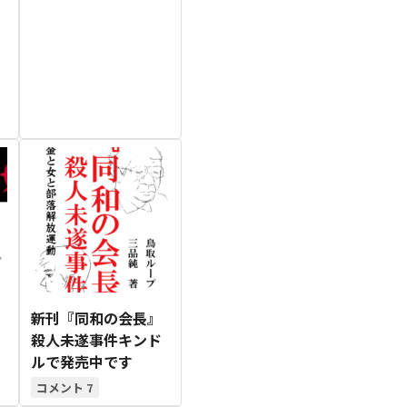
Posts
Posts
Posts
Posts
Posts
Posts
Posts
Posts
Posts
Posts
Posts
Posts
Posts
Posts
Posts
Post
Posts
Posts
Posts
Posts
Posts
Posts
Posts
Posts
Posts
Posts
Posts
Posts
Posts
Posts
Posts
Post
5月
5月
5月
5月
5月
5月
5月
5月
5月
5月
5月
5月
5月
5月
5月
5月
6月
6月
6月
6月
6月
6月
6月
6月
6月
6月
6月
6月
6月
6月
6月
6月
12
14
11
12
14
12
11
11
11
7
0
0
2
2
0
0
13
13
14
14
15
12
13
13
12
9
0
0
2
0
0
1
Posts
Posts
Posts
Posts
Posts
Posts
Posts
Posts
Posts
Posts
Posts
Posts
Posts
Posts
Posts
Posts
Posts
Posts
Posts
Posts
Posts
Posts
Posts
Posts
Posts
Posts
Posts
Posts
Posts
Posts
Posts
Post
9月
9月
9月
9月
9月
9月
9月
9月
9月
9月
9月
9月
9月
9月
9月
9月
10月
10月
10月
10月
10月
10月
10月
10月
10月
10月
10月
10月
10月
10月
10月
10月
15
13
16
16
14
13
12
12
13
12
0
0
4
2
1
1
15
19
16
13
17
12
13
14
13
11
0
0
7
2
0
1
Posts
Posts
Posts
Posts
Posts
Posts
Posts
Posts
Posts
Posts
Posts
Posts
Posts
Posts
Post
Post
Posts
Posts
Posts
Posts
Posts
Posts
Posts
Posts
Posts
Posts
Posts
Posts
Posts
Posts
Posts
Post
新刊『同和の会長』
殺人未遂事件キンド
ルで発売中です
7