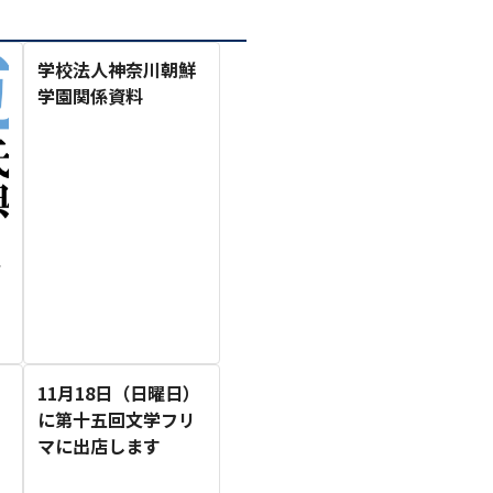
学校法人神奈川朝鮮
学園関係資料
11月18日（日曜日）
に第十五回文学フリ
マに出店します
1月
1月
1月
1月
1月
1月
1月
1月
1月
1月
1月
1月
1月
1月
1月
1月
2月
2月
2月
2月
2月
2月
2月
2月
2月
2月
2月
2月
2月
2月
2月
2月
13
12
13
11
11
12
11
10
11
9
0
0
0
0
0
1
13
12
14
12
14
13
12
12
11
13
0
2
3
0
0
1