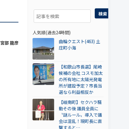
検索
人気順(過去24時間)
曲輪クエスト(463) 土
 宮部 龍彦
庄町小海
【和歌山市長選】尾崎
候補の会社 コスモ加太
の所有地に太陽光発電
所が建設予定？市長当
選なら利益相反か
【岐南町】セクハラ騒
動その後 議員全員に
〝謎ルール〟導入で議
会は混乱！現町長に直
撃すると…