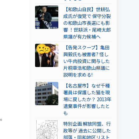
【和歌山自民】世耕弘
成氏が復党で 保守分裂
の和歌山市長選にも影
響 ！世耕派・尾崎太郎
県議が有力候補へ
【告発スクープ】亀田
興毅氏も被害者? 怪し
い牛肉投資に関与した
片桐章浩和歌山県議に
説明を求める!
【名古屋市】なぜ千種
署員は保護した猫を現
場に戻したか？ 2013年
遺棄事件が影響したと
も
。
特別企画 解放同盟、行
政等が 過去に公開した
部落・同和地区リスト