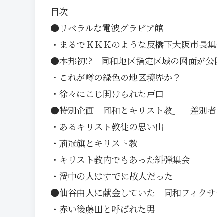
目次
●リベラルな電波グラビア館
・まるでＫＫＫのような反橋下大阪市長集
●本邦初!? 同和地区指定区域の図面が公
・これが噂の緑色の地区境界か？
・徐々にこじ開けられた戸口
●特別企画「同和とキリスト教」 差別者
・あるキリスト教徒の思い出
・荊冠旗とキリスト教
・キリスト教内でもあった糾弾集会
・渦中の人はすでに故人だった
●仙谷由人に献金していた「同和フィクサ
・赤い後藤田と呼ばれた男