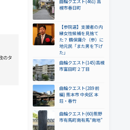
曲輪クエスト(461) 高
槻市春日町
【参院選】支援者の内
縁女性候補を見捨て
た？ 鶴保庸介（参）に
地元民「また男を下げ
た」
政のタ
曲輪クエスト(145)高槻
。
市富田町２丁目
曲輪クエスト(289 前
編) 熊本市 中央区 本
荘・春竹
曲輪クエスト(60)熊野
市有馬町南有馬“南地”