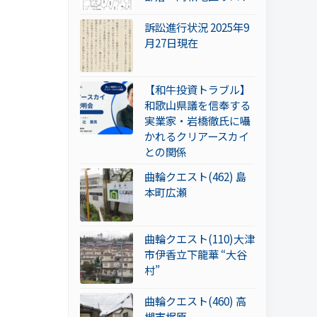
訴訟進行状況 2025年9
月27日現在
【和牛投資トラブル】
和歌山県議を信奉する
実業家・岩橋徹氏に囁
かれるクリアースカイ
との関係
曲輪クエスト(462) 島
本町広瀬
曲輪クエスト(110)大津
市伊香立下龍華 “大谷
村”
曲輪クエスト(460) 高
槻市梶原