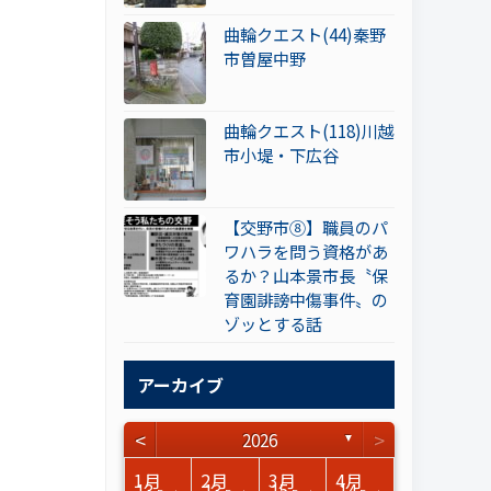
曲輪クエスト(44)秦野
市曽屋中野
曲輪クエスト(118)川越
市小堤・下広谷
【交野市⑧】職員のパ
ワハラを問う資格があ
るか？山本景市長〝保
育園誹謗中傷事件〟の
ゾッとする話
アーカイブ
<
>
2026
▼
3月
3月
3月
3月
3月
3月
3月
3月
3月
3月
3月
3月
3月
3月
3月
3月
4月
4月
4月
4月
4月
4月
4月
4月
4月
4月
4月
4月
4月
4月
4月
4月
1月
2月
3月
4月
15
17
17
14
14
15
14
12
14
15
0
0
3
0
0
1
16
15
14
16
13
13
12
12
13
13
0
0
3
2
0
0
13
13
15
14