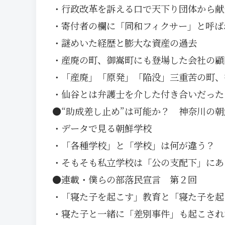
・行政改革を訴える口で天下り団体から献
・寄付者の欄に「同和フィクサー」と呼ば
・謎めいた経歴と膨大な資産の過去
・産廃の町、御嵩町にも登場した会社の顧
・「産廃」「原発」「陥没」三重苦の町、
・仙谷とは弁護士を介した付き合いだった!
●“助成差し止め”は可能か？ 神奈川の
・データで見る朝鮮学校
・「各種学校」と「学校」は何が違う？
・そもそも私立学校は「公の支配下」にあ
●連載・僕らの部落民宣言 第２回
・「寝た子を起こす」教育と「寝た子を起
・寝た子と一緒に「差別事件」も起こされ