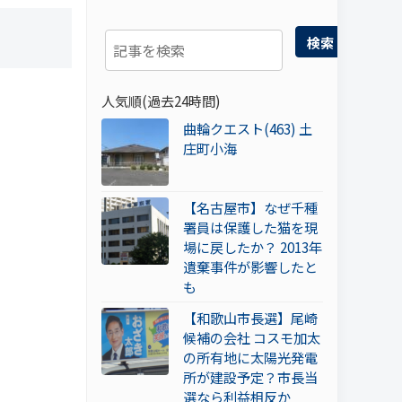
検索
人気順(過去24時間)
曲輪クエスト(463) 土
庄町小海
【名古屋市】なぜ千種
署員は保護した猫を現
場に戻したか？ 2013年
遺棄事件が影響したと
も
【和歌山市長選】尾崎
候補の会社 コスモ加太
の所有地に太陽光発電
所が建設予定？市長当
選なら利益相反か