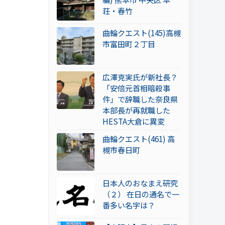
荘・春竹
曲輪クエスト(145)高槻
市富田町２丁目
広澤克実氏が新社長？
「安倍元首相暗殺事
件」で辞職した奈良県
本部長が再就職した
HESTA大倉に異変
曲輪クエスト(461) 高
槻市春日町
日本人のおなまえ研究
（２） 在日の通名で一
番多い名字は？