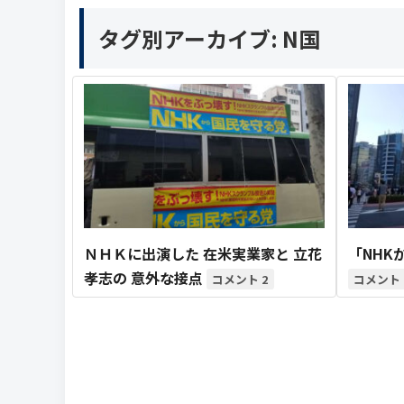
タグ別アーカイブ:
N国
ＮＨＫに出演した 在米実業家と 立花
「NHK
孝志の 意外な接点
2