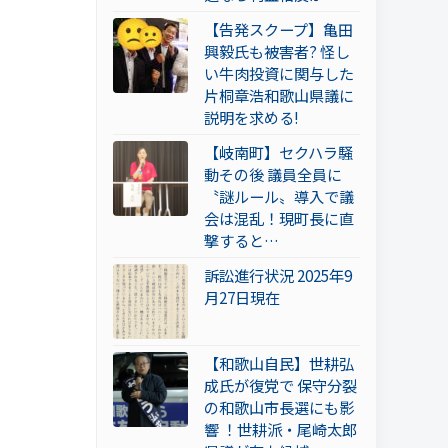
【告発スクープ】亀田
興毅氏も被害者? 怪し
い牛肉投資に関与した
片桐章浩和歌山県議に
説明を求める!
【岐南町】セクハラ騒
動その後 議員全員に
〝謎ルール〟導入で議
会は混乱！現町長に直
撃すると…
訴訟進行状況 2025年9
月27日現在
【和歌山自民】世耕弘
成氏が復党で 保守分裂
の和歌山市長選にも影
響 ！世耕派・尾崎太郎