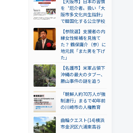
【大阪市】日本の習慣
を〝厄介者〟扱い「大
阪市多文化共生指針」
で韓国化する公立学校
【参院選】支援者の内
縁女性候補を見捨て
た？ 鶴保庸介（参）に
地元民「また男を下げ
た」
【名護市】米軍占領下
沖縄の最大のタブー、
勝山事件の謎を追う
「朝鮮人約70万人が強
制連行」まるで40年前
の川崎市の人権教育
曲輪クエスト(14)横浜
市金沢区六浦東高谷