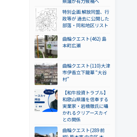
県議が有力候補へ
特別企画 解放同盟、行
政等が 過去に公開した
部落・同和地区リスト
曲輪クエスト(462) 島
本町広瀬
曲輪クエスト(110)大津
市伊香立下龍華 “大谷
村”
【和牛投資トラブル】
和歌山県議を信奉する
実業家・岩橋徹氏に囁
かれるクリアースカイ
との関係
曲輪クエスト(289 前
編) 熊本市 中央区 本