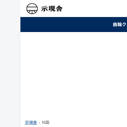
曲輪ク
示現舎
N国