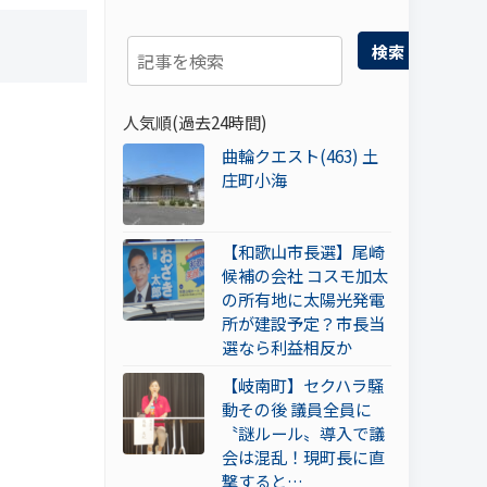
検索
人気順(過去24時間)
曲輪クエスト(463) 土
庄町小海
【和歌山市長選】尾崎
候補の会社 コスモ加太
の所有地に太陽光発電
所が建設予定？市長当
選なら利益相反か
【岐南町】セクハラ騒
動その後 議員全員に
〝謎ルール〟導入で議
会は混乱！現町長に直
撃すると…