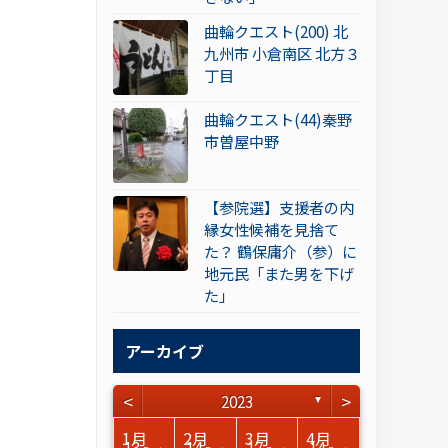
曲輪クエスト(200) 北
九州市 小倉南区 北方３
丁目
曲輪クエスト(44)秦野
市曽屋中野
【参院選】支援者の内
縁女性候補を見捨て
た？ 鶴保庸介（参）に
地元民「また男を下げ
た」
アーカイブ
<
>
2023
▼
3月
3月
3月
3月
3月
3月
3月
3月
3月
3月
3月
3月
3月
3月
3月
3月
4月
4月
4月
4月
4月
4月
4月
4月
4月
4月
4月
4月
4月
4月
4月
4月
1月
2月
3月
4月
15
15
17
14
14
15
14
12
14
15
0
0
3
0
0
1
14
16
15
16
13
13
12
12
13
13
0
0
3
2
0
0
13
14
17
14