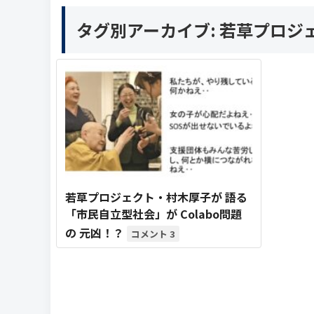
タグ別アーカイブ:
若草プロジ
若草プロジェクト・村木厚子が 語る
「市民自立型社会」が Colabo問題
の 元凶！？
3