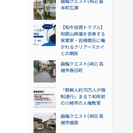
曲輪クエスト(462) 島
本町広瀬
【和牛投資トラブル】
和歌山県議を信奉する
実業家・岩橋徹氏に囁
かれるクリアースカイ
との関係
曲輪クエスト(461) 高
槻市春日町
「朝鮮人約70万人が強
制連行」まるで40年前
の川崎市の人権教育
曲輪クエスト(460) 高
槻市梶原