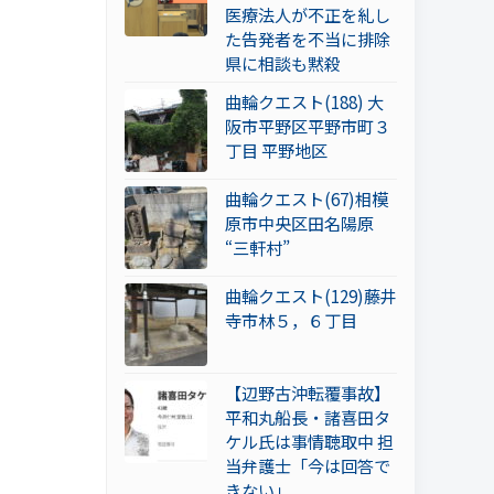
医療法人が不正を糺し
た告発者を不当に排除
県に相談も黙殺
曲輪クエスト(188) 大
阪市平野区平野市町３
丁目 平野地区
曲輪クエスト(67)相模
原市中央区田名陽原
“三軒村”
曲輪クエスト(129)藤井
寺市林５，６丁目
【辺野古沖転覆事故】
平和丸船長・諸喜田タ
ケル氏は事情聴取中 担
当弁護士「今は回答で
きない」