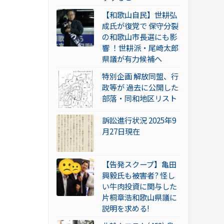
【和歌山自民】世耕弘
成氏が復党で 保守分裂
の和歌山市長選にも影
響 ！世耕派・尾崎太郎
県議が有力候補へ
特別企画 解放同盟、行
政等が 過去に公開した
部落・同和地区リスト
訴訟進行状況 2025年9
月27日現在
【告発スクープ】亀田
興毅氏も被害者? 怪し
い牛肉投資に関与した
片桐章浩和歌山県議に
説明を求める!