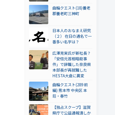
曲輪クエスト(18)養老
郡養老町三神町
日本人のおなまえ研究
（２） 在日の通名で一
番多い名字は？
広澤克実氏が新社長？
「安倍元首相暗殺事
件」で辞職した奈良県
本部長が再就職した
HESTA大倉に異変
曲輪クエスト(289 前
編) 熊本市 中央区 本
荘・春竹
【独占スクープ】滋賀
県庁で公益通報潰しか