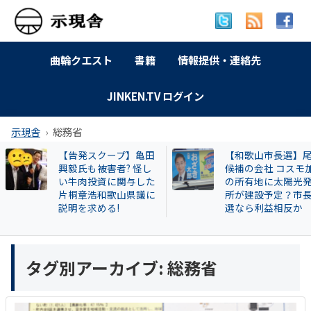
曲輪クエスト
書籍
情報提供・連絡先
JINKEN.TV ログイン
示現舎
総務省
【告発スクープ】亀田
【和歌山市長選】
興毅氏も被害者? 怪し
候補の会社 コスモ
い牛肉投資に関与した
の所有地に太陽光
片桐章浩和歌山県議に
所が建設予定？市
説明を求める!
選なら利益相反か
タグ別アーカイブ:
総務省