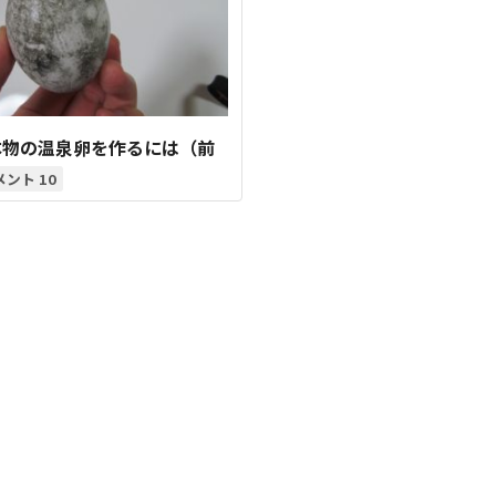
本物の温泉卵を作るには（前
10