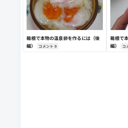
箱根で本物の温泉卵を作るには（後
箱根で
編）
編）
9