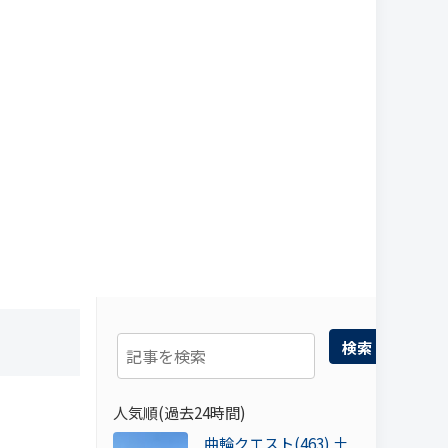
検索
人気順(過去24時間)
曲輪クエスト(463) 土