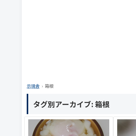
示現舎
箱根
タグ別アーカイブ:
箱根