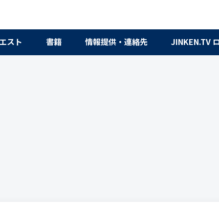
エスト
書籍
情報提供・連絡先
JINKEN.TV