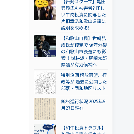
【告発スクープ】亀田
興毅氏も被害者? 怪し
い牛肉投資に関与した
片桐章浩和歌山県議に
説明を求める!
【和歌山自民】世耕弘
成氏が復党で 保守分裂
の和歌山市長選にも影
響 ！世耕派・尾崎太郎
県議が有力候補へ
特別企画 解放同盟、行
政等が 過去に公開した
部落・同和地区リスト
訴訟進行状況 2025年9
月27日現在
【和牛投資トラブル】