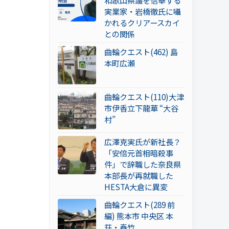
和歌山県議を信奉する
実業家・岩橋徹氏に囁
かれるクリアースカイ
との関係
曲輪クエスト(462) 島
本町広瀬
曲輪クエスト(110)大津
市伊香立下龍華 “大谷
村”
広澤克実氏が新社長？
「安倍元首相暗殺事
件」で辞職した奈良県
本部長が再就職した
HESTA大倉に異変
曲輪クエスト(289 前
編) 熊本市 中央区 本
荘・春竹