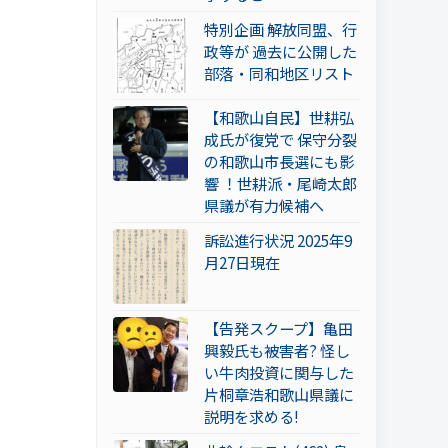
特別企画 解放同盟、行
政等が 過去に公開した
部落・同和地区リスト
【和歌山自民】世耕弘
成氏が復党で 保守分裂
の和歌山市長選にも影
響 ！世耕派・尾崎太郎
県議が有力候補へ
訴訟進行状況 2025年9
月27日現在
【告発スクープ】亀田
興毅氏も被害者? 怪し
い牛肉投資に関与した
片桐章浩和歌山県議に
説明を求める!