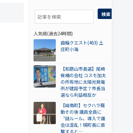
検索
人気順(過去24時間)
曲輪クエスト(463) 土
庄町小海
【和歌山市長選】尾崎
候補の会社 コスモ加太
の所有地に太陽光発電
所が建設予定？市長当
選なら利益相反か
【岐南町】セクハラ騒
動その後 議員全員に
〝謎ルール〟導入で議
会は混乱！現町長に直
撃すると…