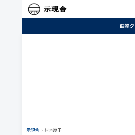
曲輪ク
示現舎
村木厚子