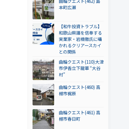
曲輪クエスト(462) 島
本町広瀬
【和牛投資トラブル】
和歌山県議を信奉する
実業家・岩橋徹氏に囁
かれるクリアースカイ
との関係
曲輪クエスト(110)大津
市伊香立下龍華 “大谷
村”
曲輪クエスト(460) 高
槻市梶原
曲輪クエスト(461) 高
槻市春日町