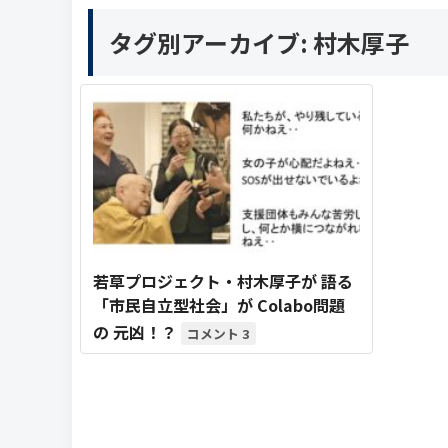
タグ別アーカイブ:
村木厚子
若草プロジェクト・村木厚子が 語る
「市民自立型社会」が Colabo問題
の 元凶！？
3