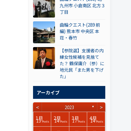
九州市 小倉南区 北方３
丁目
曲輪クエスト(289 前
編) 熊本市 中央区 本
荘・春竹
【参院選】支援者の内
縁女性候補を見捨て
た？ 鶴保庸介（参）に
地元民「また男を下げ
た」
アーカイブ
<
>
2023
▼
3月
3月
3月
3月
3月
3月
3月
3月
3月
3月
3月
3月
3月
3月
3月
3月
4月
4月
4月
4月
4月
4月
4月
4月
4月
4月
4月
4月
4月
4月
4月
4月
1月
2月
3月
4月
15
15
17
14
14
15
14
12
14
15
0
0
3
0
0
1
14
16
15
16
13
13
12
12
13
13
0
0
3
2
0
0
13
14
17
14
Posts
Posts
Posts
Posts
Posts
Posts
Posts
Posts
Posts
Posts
Posts
Posts
Posts
Posts
Posts
Post
Posts
Posts
Posts
Posts
Posts
Posts
Posts
Posts
Posts
Posts
Posts
Posts
Posts
Posts
Posts
Posts
Posts
Posts
Posts
Posts