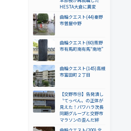
本部長が再就職した
HESTA大倉に異変
曲輪クエスト(44)秦野
市曽屋中野
曲輪クエスト(60)熊野
市有馬町南有馬“南地”
曲輪クエスト(145)高槻
市富田町２丁目
【交野市⑩】告発潰し
〝てっぺん〟の正体が
見えた！パワハラ次長
同期グループと交野市
マラソンの歪んだ絆
曲輪クエスト(200) 北