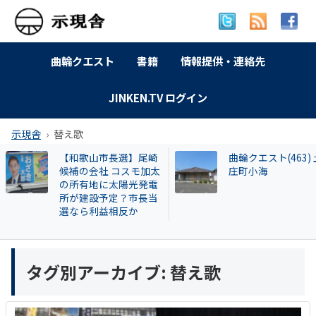
曲輪クエスト
書籍
情報提供・連絡先
JINKEN.TV ログイン
示現舎
替え歌
【和歌山市長選】尾崎
曲輪クエスト(463) 土
候補の会社 コスモ加太
庄町小海
の所有地に太陽光発電
所が建設予定？市長当
選なら利益相反か
タグ別アーカイブ:
替え歌