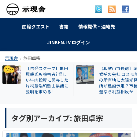
曲輪クエスト
書籍
情報提供・連絡先
JINKEN.TV ログイン
示現舎
旅田卓宗
クープ】亀田
【和歌山市長選】尾崎
【名
害者? 怪し
候補の会社 コスモ加太
署員
資に関与した
の所有地に太陽光発電
場に戻
和歌山県議に
所が建設予定？市長当
遺棄
る!
選なら利益相反か
も
タグ別アーカイブ:
旅田卓宗