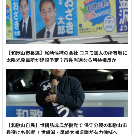
【和歌山市長選】尾崎候補の会社 コスモ加太の所有地に
太陽光発電所が建設予定？市長当選なら利益相反か
【和歌山自民】世耕弘成氏が復党で 保守分裂の和歌山市
長選にも影響 ！世耕派・尾崎太郎県議が有力候補へ