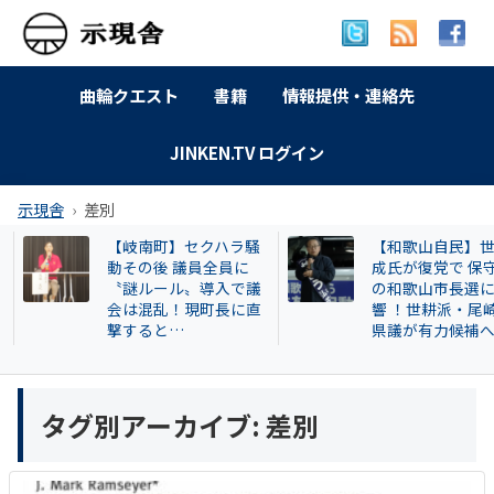
曲輪クエスト
書籍
情報提供・連絡先
JINKEN.TV ログイン
示現舎
差別
【岐南町】セクハラ騒
【和歌山自民】世
動その後 議員全員に
成氏が復党で 保守
〝謎ルール〟導入で議
の和歌山市長選に
会は混乱！現町長に直
響 ！世耕派・尾崎
撃すると…
県議が有力候補へ
タグ別アーカイブ:
差別